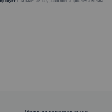
 продукт
, при наличие на здравословни проблеми молим
Може да харесате също