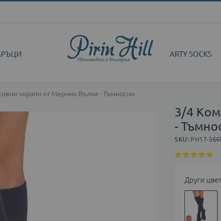
АРЪЦИ
ARTY SOCKS
сивни чорапи от Мерино Вълна - Тъмносин
3/4 Ко
- Тъмно
SKU
PH17-366
Оценка:
99
100
% of
Други цве