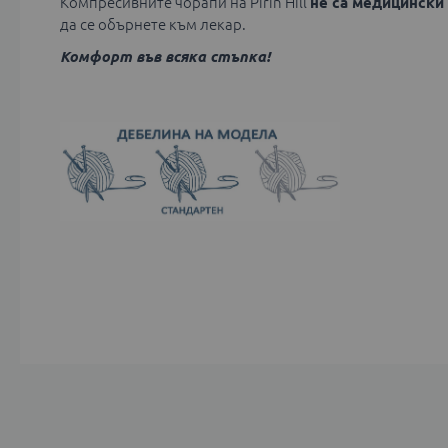
Компресивните чорапи на Pirin Hill
не са медицински
да се обърнете към лекар.
Комфорт във всяка стъпка!