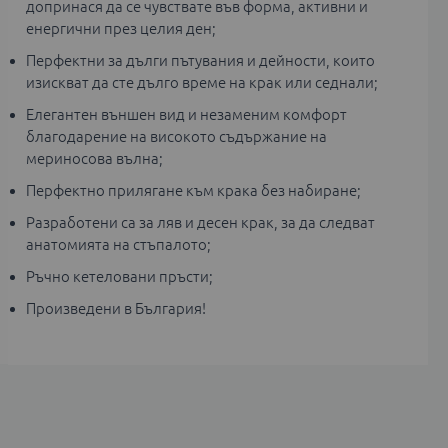
допринася да се чувствате във форма, активни и
енергични през целия ден;
Перфектни за дълги пътувания и дейности, които
изискват да сте дълго време на крак или седнали;
Елегантен външен вид и незаменим комфорт
благодарение на високото съдържание на
мериносова вълна;
Перфектно прилягане към крака без набиране;
Разработени са за ляв и десен крак, за да следват
анатомията на стъпалото;
Ръчно кетеловани пръсти;
Произведени в България!