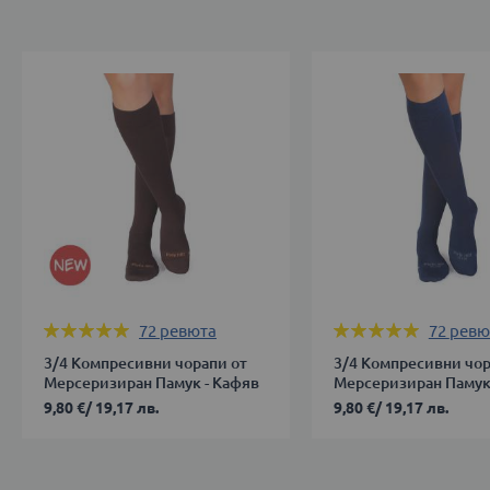
Оценка:
Оценка:
72
ревюта
72
ревю
99%
99%
3/4 Компресивни чорапи от
3/4 Компресивни чор
Мерсеризиран Памук - Кафяв
Мерсеризиран Памук
Тъмносин
9,80 €
/
19,17 лв.
9,80 €
/
19,17 лв.