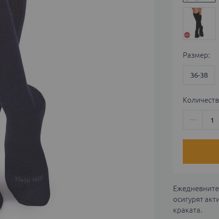
Размер
36-38
Количеств
Ежедневните 
осигурят акт
краката.