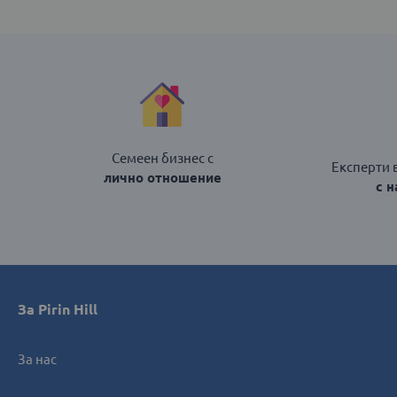
Семеен бизнес с
Експерти 
лично отношение
с 
За Pirin Hill
За нас