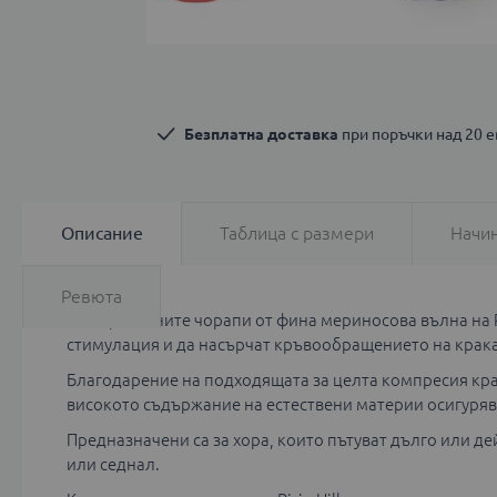
Преминете
към
началото
Безплатна доставка
 при поръчки над 20 
на
галерия
със
снимки
Описание
Таблица с размери
Начин
Ревюта
Компресивните чорапи от фина мериносова вълна на Pir
стимулация и да насърчат кръвообращението на крака
Благодарение на подходящата за целта компресия крака
високото съдържание на естествени материи осигуря
Предназначени са за хора, които пътуват дълго или д
или седнал.