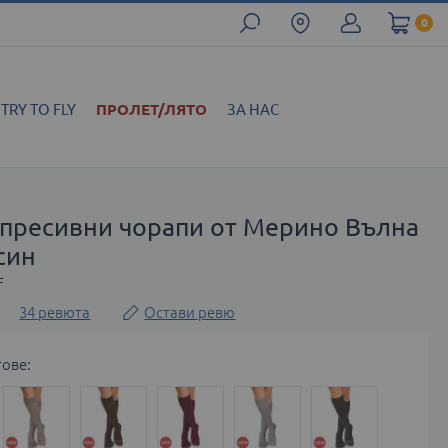
0
TRY TO FLY
ПРОЛЕТ/ЛЯТО
ЗА НАС
мпресивни чорапи от Мерино Вълна
син
F
34
ревюта
Остави ревю
тове: