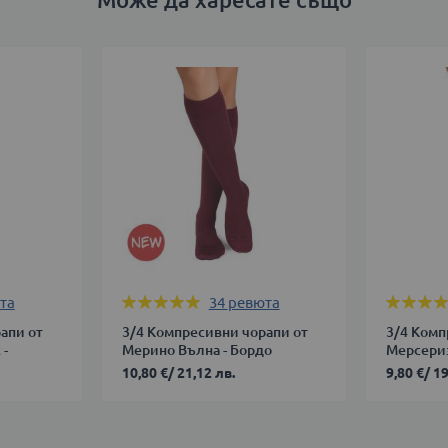
Оценка:
Оценка:
та
34
ревюта
99%
99%
апи от
3/4 Компресивни чорапи от
3/4 Комп
 -
Мерино Вълна - Бордо
Мерсериз
10,80 €
/
21,12 лв.
9,80 €
/
19