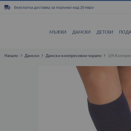
Прескачане
Безплатна доставка за поръчки над 20 евро
към
съдържанието
МЪЖКИ
ДАМСКИ
ДЕТСКИ
ПОД
Начало
Дамски
Дамски компресивни чорапи
3/4 Компре
Преминете
към
края
на
галерията
на
изображенията