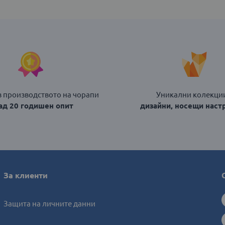
в производството на чорапи
Уникални колекции
над 20 годишен опит
дизайни, носещи наст
За клиенти
Защита на личните данни