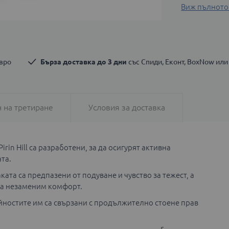
Виж пълното
евро
Бърза доставка до 3 дни
 със Спиди, Еконт, BoxNow или
 на третиране
Условия за доставка
in Hill са разработени, за да осигурят активна
та.
та са предпазени от подуване и чувство за тежест, а
ва незаменим комфорт.
ейностите им са свързани с продължително стоене прав