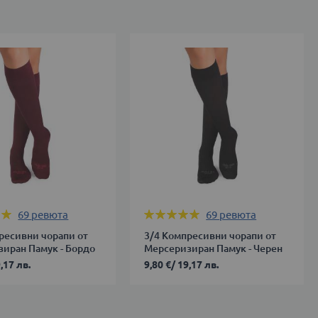
Оценка:
69
ревюта
69
ревюта
99%
ресивни чорапи от
3/4 Компресивни чорапи от
иран Памук - Бордо
Мерсеризиран Памук - Черен
,17 лв.
9,80 €
/
19,17 лв.