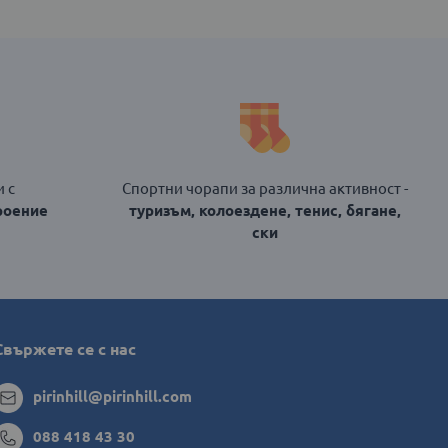
 с
Спортни чорапи за различна активност -
роение
туризъм, колоездене, тенис, бягане,
ски
Свържете се с нас
pirinhill@pirinhill.com
088 418 43 30