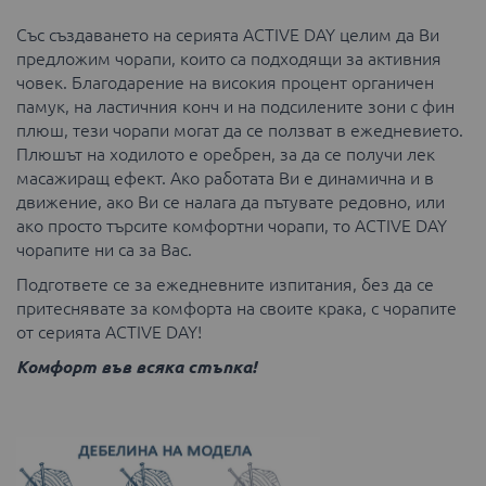
Със създаването на серията ACTIVE DAY целим да Ви
предложим чорапи, които са подходящи за активния
човек. Благодарение на високия процент органичен
памук, на ластичния конч и на подсилените зони с фин
плюш, тези чорапи могат да се ползват в ежедневието.
Плюшът на ходилото е оребрен, за да се получи лек
масажиращ ефект. Ако работата Ви е динамична и в
движение, ако Ви се налага да пътувате редовно, или
ако просто търсите комфортни чорапи, то ACTIVE DAY
чорапите ни са за Вас.
Подгответе се за ежедневните изпитания, без да се
притеснявате за комфорта на своите крака, с чорапите
от серията ACTIVE DAY!
Комфорт във всяка стъпка!