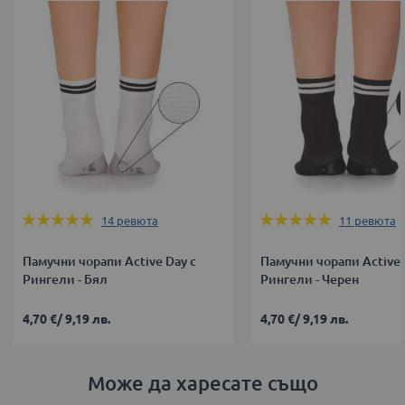
Оценка:
Оценка:
14
ревюта
11
ревюта
100%
100%
Памучни чорапи Active Day с
Памучни чорапи Active 
Рингели - Бял
Рингели - Черен
4,70 €
/
9,19 лв.
4,70 €
/
9,19 лв.
Може да харесате също