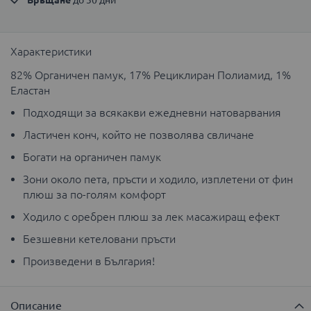
Връщане
 до 30 дни
Характеристики
82% Органичен памук, 17% Рециклиран Полиамид, 1%
Еластан
Подходящи за всякакви ежедневни натоварвания
Ластичен конч, който не позволява свличане
Богати на органичен памук
Зони около пета, пръсти и ходило, изплетени от фин
плюш за по-голям комфорт
Ходило с оребрен плюш за лек масажиращ ефект
Безшевни кетеловани пръсти
Произведени в България!
Описание