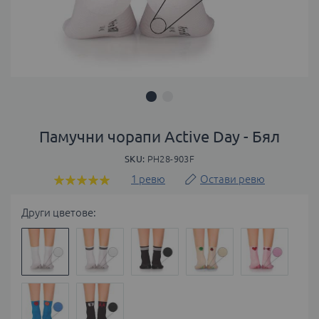
Преминете
към
Памучни чорапи Active Day - Бял
началото
SKU
PH28-903F
на
галерия
1
ревю
Остави ревю
Оценка:
със
100
100
% of
снимки
Други цветове: