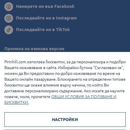
Намерете ни във Facebook
Последвайте ни в Instagram
Последвайте ни в TikTok
Промяна на езикова версия
Румъния
Pirinhill.com използва бисквитки, за да персонализира и подобри
Вашето изживяване в сайта. Избирайки бутона “Съгласявам се”,
Гърция
можем да Ви предоставим по-добро изживяване по време на
Вашето онлайн пазаруване. Блокирането на определени типове
Нидерландия
бисквитки ще окаже влияние върху начина, по който Ви
доставяме персонализирано съдържание. Ако искате да научите
Франция
повече, моля, прочетете
ОБЩИ УСЛОВИЯ ЗА ПОЛЗВАНЕ И
БИСКВИТКИ.
© 2026 Pirin Hill Всички права запазени.
НАСТРОЙКИ
Начини на плащане: