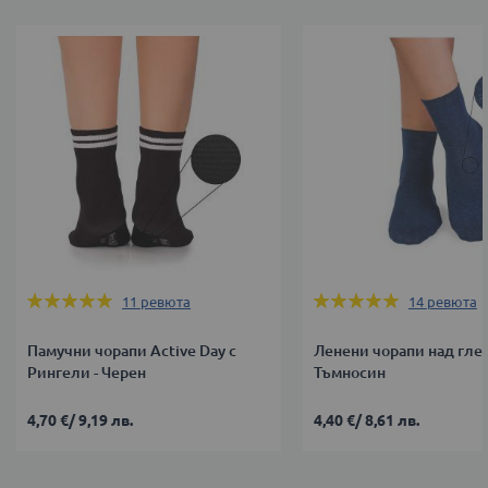
Оценка:
Оценка:
11
ревюта
14
ревюта
100%
100%
Памучни чорапи Active Day с
Ленени чорапи над глез
Рингели - Черен
Тъмносин
4,70 €
/
9,19 лв.
4,40 €
/
8,61 лв.