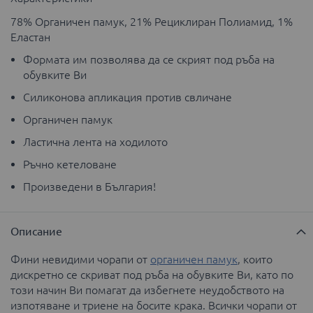
78% Органичен памук, 21% Рециклиран Полиамид, 1%
Еластан
Формата им позволява да се скрият под ръба на
обувките Ви
Силиконова апликация против свличане
Органичен памук
Ластична лента на ходилото
Ръчно кетеловане
Произведени в България!
Описание
Фини невидими чорапи от
органичен памук
, които
дискретно се скриват под ръба на обувките Ви, като по
този начин Ви помагат да избегнете неудобството на
изпотяване и триене на босите крака. Всички чорапи от