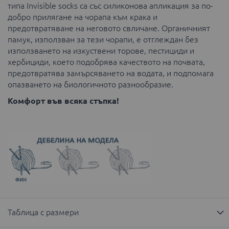
типа Invisible socks са със силиконова апликация за по-
добро прилягане на чорапа към крака и
предотвратяване на неговото свличане. Органичният
памук, използван за тези чорапи, е отглеждан без
използването на изкуствени торове, пестициди и
хербициди, което подобрява качеството на почвата,
предотвратява замърсяването на водата, и подпомага
опазването на биологичното разнообразие.
Комфорт във всяка стъпка!
Таблица с размери