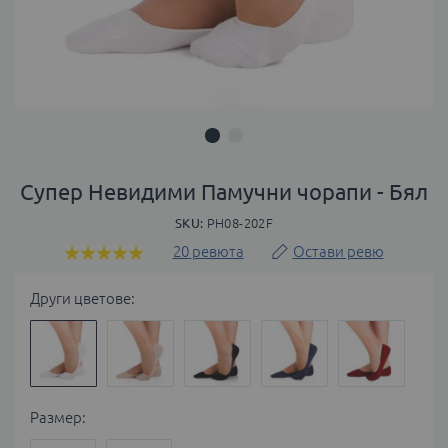
Преминете
към
Супер Невидими Памучни чорапи - Бял
началото
SKU
PH08-202F
на
галерия
20
ревюта
Остави ревю
Оценка:
със
100
100
% of
снимки
Други цветове:
Размер