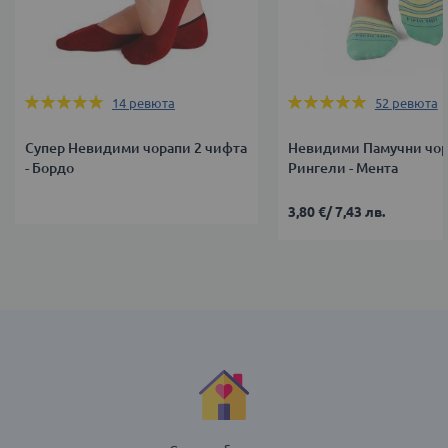
Оценка:
Оценка:
14
ревюта
52
ревюта
100%
100%
Супер Невидими чорапи 2 чифта
Невидими Памучни чор
- Бордо
Рингели - Мента
3,80 €
/
7,43 лв.