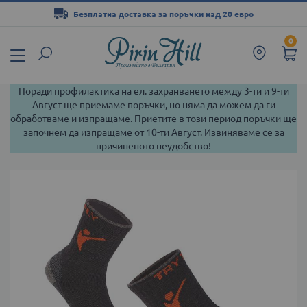
Безплатна доставка за поръчки над 20 евро
Прескачане
0
към
съдържанието
Поради профилактика на ел. захранването между 3-ти и 9-ти
Август ще приемаме поръчки, но няма да можем да ги
обработваме и изпращаме. Приетите в този период поръчки ще
започнем да изпращаме от 10-ти Август. Извиняваме се за
причиненото неудобство!
Преминете
към
края
на
галерията
на
изображенията