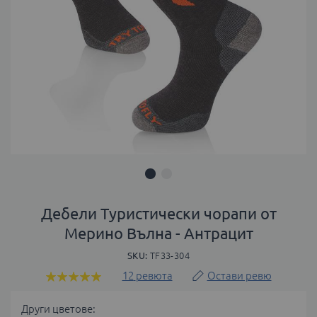
Преминете
към
Дебели Туристически чорапи от
началото
Мерино Вълна - Антрацит
на
галерия
SKU
TF33-304
със
12
ревюта
Остави ревю
Оценка:
снимки
98
100
% of
Други цветове: