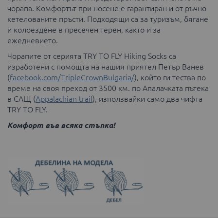
чорапа. Комфортът при носене е гарантиран и от ръчно
кетелованите пръсти. Подходящи са за туризъм, бягане
и колоездене в пресечен терен, както и за
ежедневието.
Чорапите от серията TRY TO FLY Hiking Socks са
изработени с помощта на нашия приятел Петър Ванев
(
facebook.com/TripleCrownBulgaria/
), който ги тества по
време на своя преход от 3500 км. по Апалачката пътека
в САЩ (
Appalachian trail
), използвайки само два чифта
TRY TO FLY.
Комфорт във всяка стъпка!