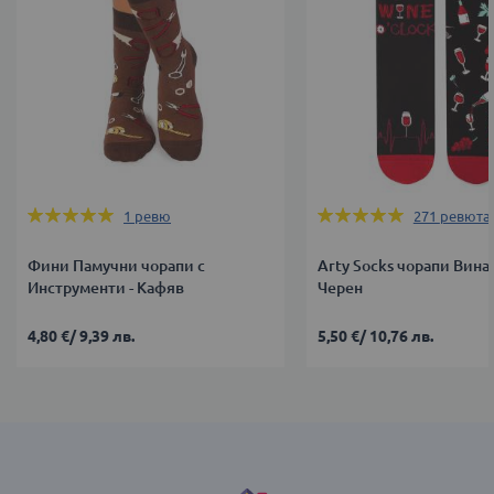
Оценка:
Оценка:
1
ревю
271
ревюта
100%
99%
Фини Памучни чорапи с
Arty Socks чорапи Винар
Инструменти - Кафяв
Черен
4,80 €
/
9,39 лв.
5,50 €
/
10,76 лв.