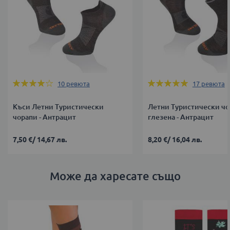
Оценка:
Оценка:
10
ревюта
17
ревюта
78%
100%
Къси Летни Туристически
Летни Туристически чо
чорапи - Антрацит
глезена - Антрацит
7,50 €
/
14,67 лв.
8,20 €
/
16,04 лв.
Може да харесате също