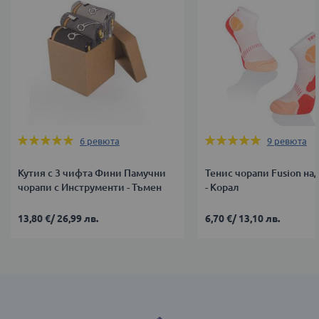
Оценка:
Оценка:
6
ревюта
9
ревюта
100%
100%
Кутия с 3 чифта Фини Памучни
Тенис чорапи Fusion на
чорапи с Инструменти - Тъмен
- Корал
13,80 €
/
26,99 лв.
6,70 €
/
13,10 лв.