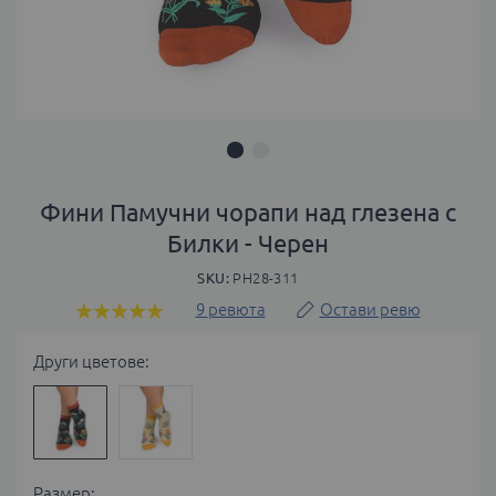
Преминете
към
Фини Памучни чорапи над глезена с
началото
Билки - Черен
на
галерия
SKU
PH28-311
със
9
ревюта
Остави ревю
Оценка:
снимки
100
100
% of
Други цветове:
Размер