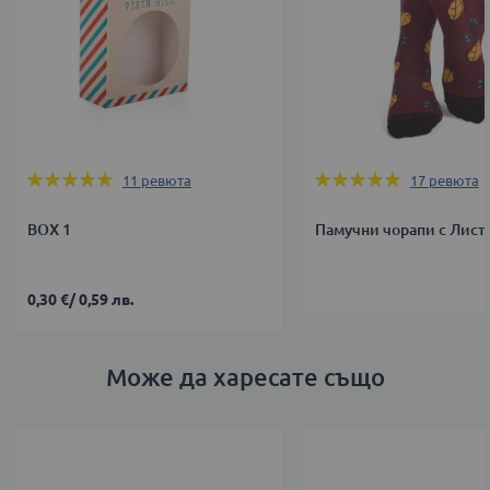
Оценка:
Оценка:
11
ревюта
17
ревюта
100%
100%
BOX 1
Памучни чорапи с Листа
0,30 €
/
0,59 лв.
Може да харесате също