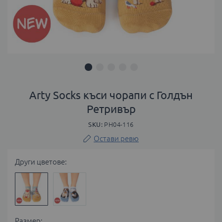
Преминете
към
Arty Socks къси чорапи с Голдън
началото
Ретривър
на
галерия
SKU
PH04-116
със
Остави ревю
снимки
Други цветове:
Размер