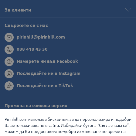
За клиенти
Свържете се с нас
pirinhill@pirinhill.com
088 418 43 30
Намерете ни във Facebook
Последвайте ни в Instagram
Последвайте ни в TikTok
Промяна на езикова версия
Румъния
Pirinhill.com използва бисквитки, за да персонализира и подобри
Вашето изживяване в сайта. Избирайки бутона “Съгласявам се”,
Гърция
можем да Ви предоставим по-добро изживяване по време на