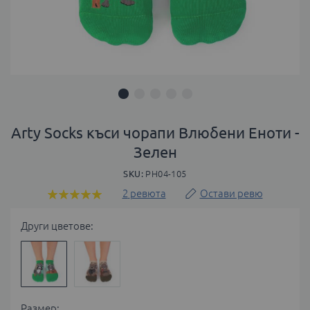
Преминете
към
Arty Socks къси чорапи Влюбени Еноти -
началото
Зелен
на
галерия
SKU
PH04-105
със
2
ревюта
Остави ревю
Оценка:
снимки
100
100
% of
Други цветове:
Размер