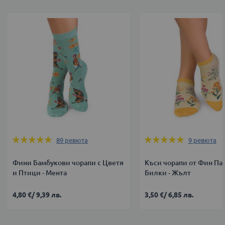
Оценка:
Оценка:
89
ревюта
9
ревюта
98%
100%
Фини Бамбукови чорапи с Цветя
Къси чорапи от Фин Па
и Птици - Мента
Билки - Жълт
4,80 €
/
9,39 лв.
3,50 €
/
6,85 лв.