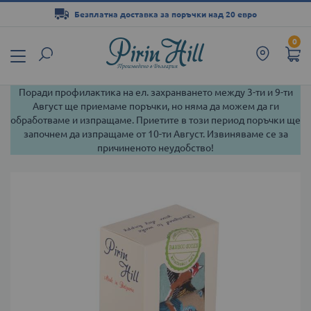
Безплатна доставка за поръчки над 20 евро
Прескачане
0
към
съдържанието
Поради профилактика на ел. захранването между 3-ти и 9-ти
Август ще приемаме поръчки, но няма да можем да ги
обработваме и изпращаме. Приетите в този период поръчки ще
започнем да изпращаме от 10-ти Август. Извиняваме се за
причиненото неудобство!
Преминете
към
края
на
галерията
на
изображенията