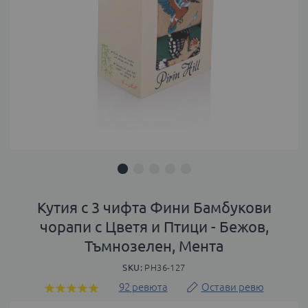
Преминете
към
Кутия с 3 чифта Фини Бамбукови
началото
чорапи с Цветя и Птици - Бежов,
на
Тъмнозелен, Мента
галерия
със
SKU
PH36-127
снимки
92
ревюта
Остави ревю
Оценка:
98
100
% of