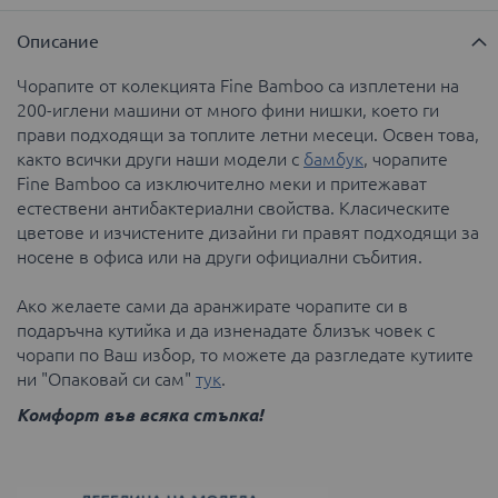
Описание
Чорапите от колекцията Fine Bamboo са изплетени на
200-иглени машини от много фини нишки, което ги
прави подходящи за топлите летни месеци. Освен това,
както всички други наши модели с
бамбук
, чорапите
Fine Bamboo са изключително меки и притежават
естествени антибактериални свойства. Класическите
цветове и изчистените дизайни ги правят подходящи за
носене в офиса или на други официални събития.
Ако желаете сами да аранжирате чорапите си в
подаръчна кутийка и да изненадате близък човек с
чорапи по Ваш избор, то можете да разгледате кутиите
ни "Опаковай си сам"
тук
.
Комфорт във всяка стъпка!