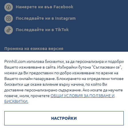
Намерете ни във Facebook
Последвайте ни в Instagram
Последвайте ни в TikTok
Промяна на езикова версия
Румъния
Pirinhill.com използва бисквитки, за да персонализира и подобри
Вашето изживяване в сайта. Избирайки бутона “Съгласявам се”,
Гърция
можем да Ви предоставим по-добро изживяване по време на
Вашето онлайн пазаруване. Блокирането на определени типове
Нидерландия
бисквитки ще окаже влияние върху начина, по който Ви
доставяме персонализирано съдържание. Ако искате да научите
Франция
повече, моля, прочетете
ОБЩИ УСЛОВИЯ ЗА ПОЛЗВАНЕ И
БИСКВИТКИ.
© 2026 Pirin Hill Всички права запазени.
НАСТРОЙКИ
Начини на плащане: