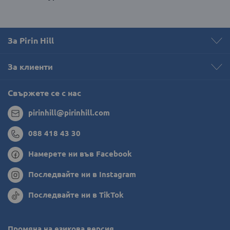
За Pirin Hill
За клиенти
Свържете се с нас
pirinhill@pirinhill.com
088 418 43 30
Намерете ни във Facebook
Последвайте ни в Instagram
Последвайте ни в TikTok
Промяна на езикова версия