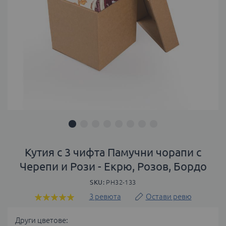
Преминете
към
Кутия с 3 чифта Памучни чорапи с
началото
Черепи и Рози - Екрю, Розов, Бордо
на
галерия
SKU
PH32-133
със
3
ревюта
Остави ревю
Оценка:
снимки
100
100
% of
Други цветове: