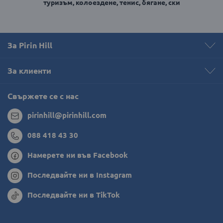
туризъм, колоездене, тенис, бягане, ски
За Pirin Hill
За клиенти
Свържете се с нас
pirinhill@pirinhill.com
088 418 43 30
Намерете ни във Facebook
Последвайте ни в Instagram
Последвайте ни в TikTok