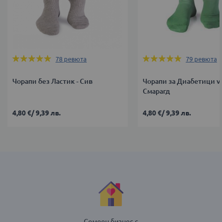
Оценка:
Оценка:
78
ревюта
79
ревюта
99%
96%
Чорапи без Ластик - Сив
Чорапи за Диабетици v2
Смарагд
4,80 €
/
9,39 лв.
4,80 €
/
9,39 лв.
Семеен бизнес с