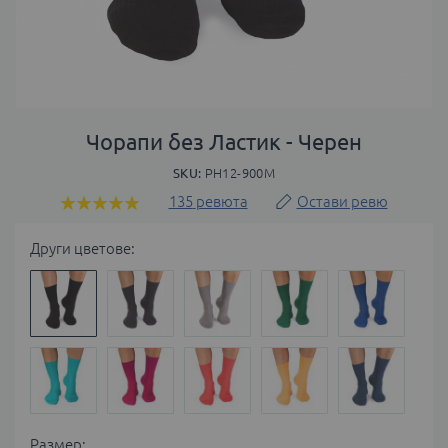
Преминете
към
Чорапи без Ластик - Черен
началото
SKU
PH12-900M
на
галерия
135
ревюта
Остави ревю
Оценка:
със
97
100
% of
снимки
Други цветове:
Размер