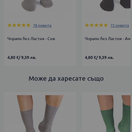
Оценка:
Оценка:
78
ревюта
72
ревюта
99%
99%
Чорапи без Ластик - Сив
Чорапи без Ластик - Ан
4,80 €
/
9,39 лв.
4,80 €
/
9,39 лв.
Може да харесате също