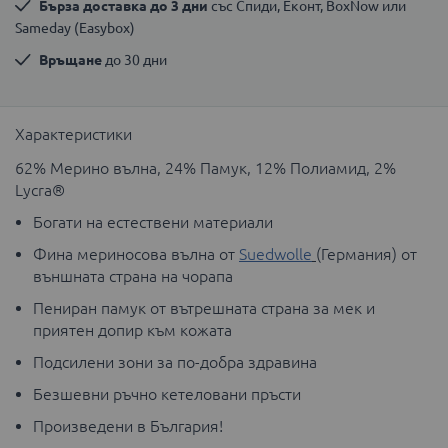
Бърза доставка до 3 дни
 със Спиди, Еконт, BoxNow или 
Sameday (Easybox)
Връщане
 до 30 дни
Характеристики
62% Мерино вълна, 24% Памук, 12% Полиамид, 2%
Lycra®
Богати на естествени материали
Фина мериносова вълна от
Suedwolle
(Германия) от
външната страна на чорапа
Пениран памук от вътрешната страна за мек и
приятен допир към кожата
Подсилени зони за по-добра здравина
Безшевни ръчно кетеловaни пръсти
Произведени в България!