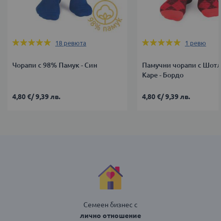
Оценка:
Оценка:
18
ревюта
1
ревю
100%
100%
Чорапи с 98% Памук - Син
Памучни чорапи с Шот
Каре - Бордо
4,80 €
/
9,39 лв.
4,80 €
/
9,39 лв.
Семеен бизнес с
лично отношение