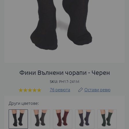
Преминете
към
Фини Вълнени чорапи - Черен
началото
SKU
PH17-241M
на
галерия
76
ревюта
Остави ревю
Оценка:
със
98
100
% of
снимки
Други цветове: