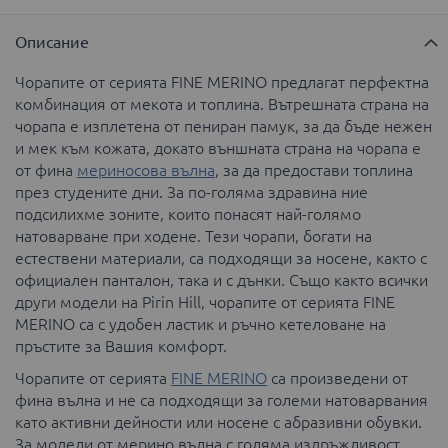
Описание
Чорапите от серията FINE MERINO предлагат перфектна
комбинация от мекота и топлина. Вътрешната страна на
чорапа е изплетена от пениран памук, за да бъде нежен
и мек към кожата, докато външната страна на чорапа е
от фина
мериносова вълна
, за да предостави топлина
през студените дни. За по-голяма здравина ние
подсилихме зоните, които понасят най-голямо
натоварване при ходене. Тези чорапи, богати на
естествени материали, са подходящи за носене, както с
официален панталон, така и с дънки. Също както всички
други модели на Pirin Hill, чорапите от серията FINE
MERINO са с удобен ластик и ръчно кетеловане на
пръстите за Вашия комфорт.
Чорапите от серията
FINE MERINO
са произведени от
фина вълна и не са подходящи за големи натоварвания
като активни дейности или носене с абразивни обувки.
За модели от мерино вълна с голяма издръжливост