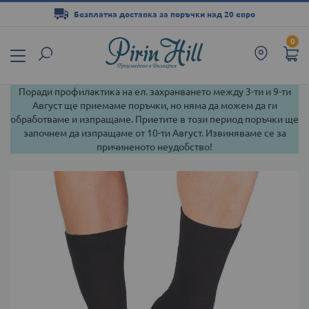
Безплатна доставка за поръчки над 20 евро
Прескачане
0
към
съдържанието
Поради профилактика на ел. захранването между 3-ти и 9-ти
Август ще приемаме поръчки, но няма да можем да ги
обработваме и изпращаме. Приетите в този период поръчки ще
започнем да изпращаме от 10-ти Август. Извиняваме се за
причиненото неудобство!
Преминете
към
края
на
галерията
на
изображенията