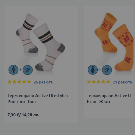
Оценка:
Оценка:
26
ревюта
21
ревюта
99%
99%
Термочорапи Active Lifestyle с
Термочорапи Active Life
Рингели - Бял
Етно - Жълт
7,30 €
/
14,28 лв.