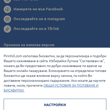
Намерете ни във Facebook
Последвайте ни в Instagram
Последвайте ни в TikTok
Промяна на езикова версия
Румъния
Pirinhill.com използва бисквитки, за да персонализира и подобри
Вашето изживяване в сайта. Избирайки бутона “Съгласявам се”,
Гърция
можем да Ви предоставим по-добро изживяване по време на
Вашето онлайн пазаруване. Блокирането на определени типове
Нидерландия
бисквитки ще окаже влияние върху начина, по който Ви
доставяме персонализирано съдържание. Ако искате да научите
Франция
повече, моля, прочетете
ОБЩИ УСЛОВИЯ ЗА ПОЛЗВАНЕ И
БИСКВИТКИ.
© 2026 Pirin Hill Всички права запазени.
НАСТРОЙКИ
Начини на плащане: