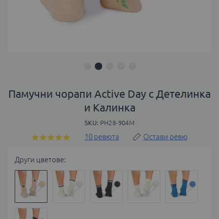
Преминете
към
Памучни чорапи Active Day с Детелинка
началото
и Калинка
на
галерия
SKU
PH28-904M
със
10
ревюта
Остави ревю
Оценка:
снимки
100
100
% of
Други цветове: