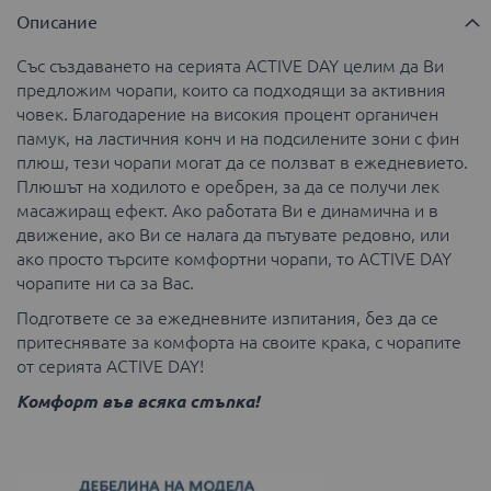
Описание
Със създаването на серията ACTIVE DAY целим да Ви
предложим чорапи, които са подходящи за активния
човек. Благодарение на високия процент органичен
памук, на ластичния конч и на подсилените зони с фин
плюш, тези чорапи могат да се ползват в ежедневието.
Плюшът на ходилото е оребрен, за да се получи лек
масажиращ ефект. Ако работата Ви е динамична и в
движение, ако Ви се налага да пътувате редовно, или
ако просто търсите комфортни чорапи, то ACTIVE DAY
чорапите ни са за Вас.
Подгответе се за ежедневните изпитания, без да се
притеснявате за комфорта на своите крака, с чорапите
от серията ACTIVE DAY!
Комфорт във всяка стъпка!