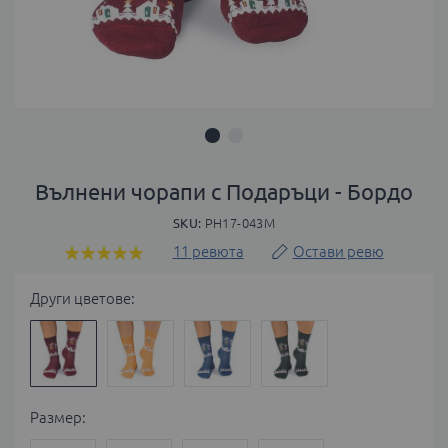
Преминете
към
Вълнени чорапи с Подаръци - Бордо
началото
SKU
PH17-043M
на
галерия
11
ревюта
Остави ревю
Оценка:
със
100
100
% of
снимки
Други цветове:
Размер