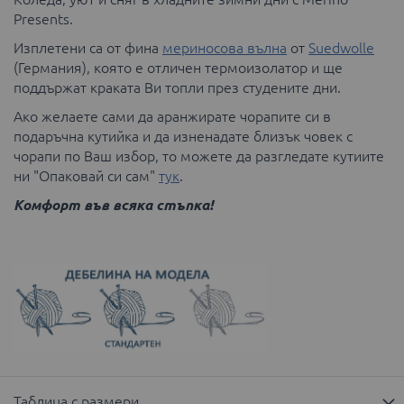
Presents.
Изплетени са от фина
мериносова вълна
от
Suedwolle
(Германия), която е отличен термоизолатор и ще
поддържат краката Ви топли през студените дни.
Ако желаете сами да аранжирате чорапите си в
подаръчна кутийка и да изненадате близък човек с
чорапи по Ваш избор, то можете да разгледате кутиите
ни "Опаковай си сам"
тук
.
Комфорт във всяка стъпка!
Таблица с размери