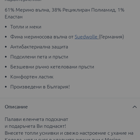
61% Мерино вълна, 38% Рециклиран Полиамид, 1%
Еластан
Топли и меки
Фина мериносова вълна от
Suedwolle
(Германия)
Антибактериална защита
Подсилени пета и пръсти
Безшевни ръчно кетеловaни пръсти
Комфортен ластик
Произведени в България!
Описание
Палави еленчета подскачат
и подаръчета Ви поднасят!
Внесете топли усмивки и свежо настроение с ухание на
Коледа, уют и сняг в хладните зимни дни с Merino