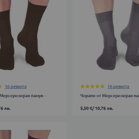
39-
42
43-
46
В КОЛИЧКАТА
ДОБАВИ В КОЛИЧКАТА
Оценка:
16
ревюта
16
ревюта
100%
 Мерсеризиран памук -
Чорапи от Мерсеризиран па
76 лв.
5,50 €
/
10,76 лв.
39-
42
43-