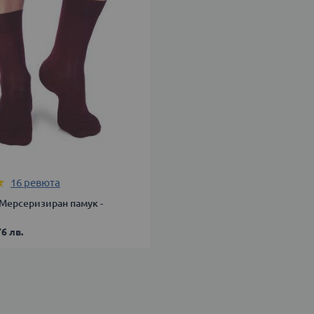
В КОЛИЧКАТА
46
ДОБАВИ В КОЛИЧКАТА
16
ревюта
 Мерсеризиран памук -
76 лв.