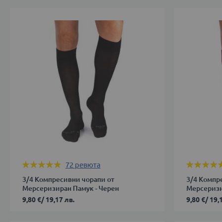
Оценка:
Оценка:
72
ревюта
99%
99%
3/4 Компресивни чорапи от
3/4 Компр
Мерсеризиран Памук - Черен
Мерсеризи
9,80 €
/
19,17 лв.
9,80 €
/
19,
36-
36-