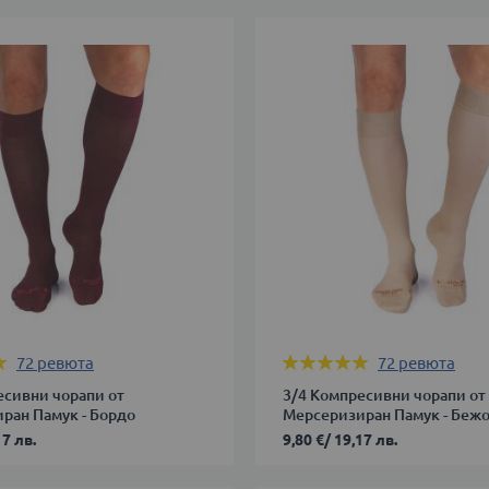
Оценка:
72
ревюта
72
ревюта
99%
есивни чорапи от
3/4 Компресивни чорапи от
ран Памук - Бордо
Мерсеризиран Памук - Беж
17 лв.
9,80 €
/
19,17 лв.
42-