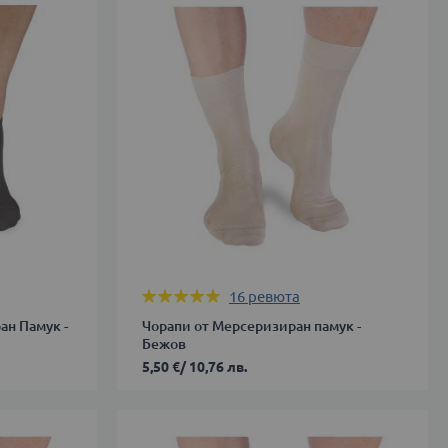
39-
42
43-
46
ДОБАВИ В КОЛИЧКАТА
Оценка:
16
ревюта
99%
ан Памук -
Чорапи от Мерсеризиран памук -
Бежов
5,50 €
/
10,76 лв.
39-
42