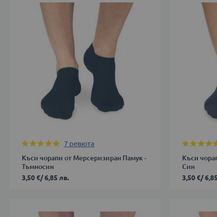
39-
39-
41
41
42-
ДОБАВИ В КОЛИЧКАТА
44
ДОБАВИ 
Оценка:
Оценка:
7
ревюта
100%
100%
Къси чорапи от Мерсеризиран Памук -
Къси чора
Тъмносин
Син
3,50 €
/
6,85 лв.
3,50 €
/
6,85
35-
35-
38
38