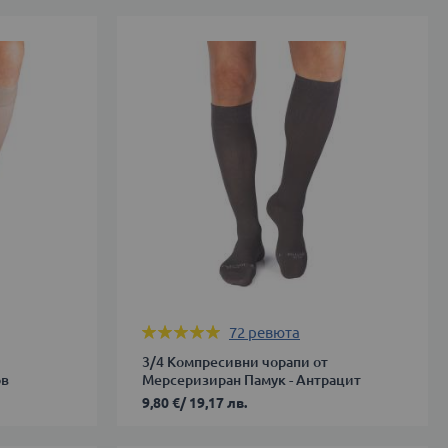
Оценка:
72
ревюта
99%
3/4 Компресивни чорапи от
ов
Мерсеризиран Памук - Антрацит
9,80 €
/
19,17 лв.
36-