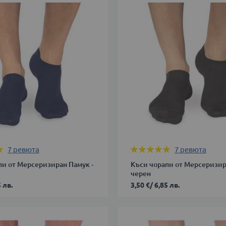
39-
42
ДОБАВИ В КОЛИЧКАТА
В КОЛИЧКАТА
Оценка:
7
ревюта
7
ревюта
100%
пи от Мерсеризиран Памук -
Къси чорапи от Мерсеризир
черен
 лв.
3,50 €
/
6,85 лв.
35-
38