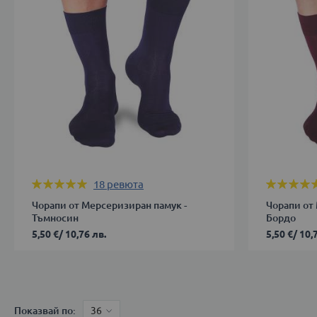
ДОБАВИ 
46
ДОБАВИ В КОЛИЧКАТА
Оценка:
Оценка:
18
ревюта
100%
100%
Чорапи от Мерсеризиран памук -
Чорапи от
Тъмносин
Бордо
5,50 €
/
10,76 лв.
5,50 €
/
10,
39-
39-
42
42
43-
43-
Показвай по