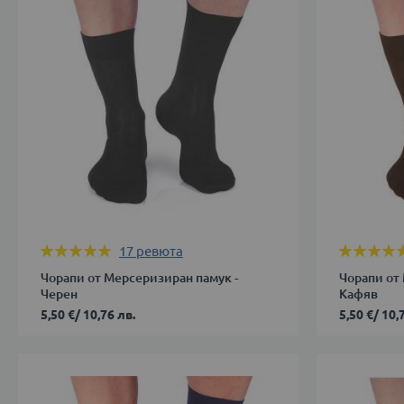
39-
ДОБАВИ В КОЛИЧКАТА
42
43-
46
ДОБАВИ 
Оценка:
Оценка:
17
ревюта
100%
100%
Чорапи от Мерсеризиран памук -
Чорапи от
Черен
Кафяв
5,50 €
/
10,76 лв.
5,50 €
/
10,
39-
39-
42
42
43-