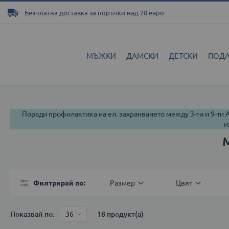
Прескачане
Безплатна доставка за поръчки над 20 евро
към
съдържанието
МЪЖКИ
ДАМСКИ
ДЕТСКИ
ПОД
Поради профилактика на ел. захранването между 3-ти и 9-ти
и
Филтрирай по
Размер
Цвят
Показвай по
18
продукт(а)