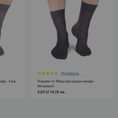
43-
46
ДОБАВИ В КОЛИЧКАТА
Оценка:
19
ревюта
100%
мук - Сив
Чорапи от Мерсеризиран памук -
Антрацит
5,50 €
/
10,76 лв.
39-
42
43-