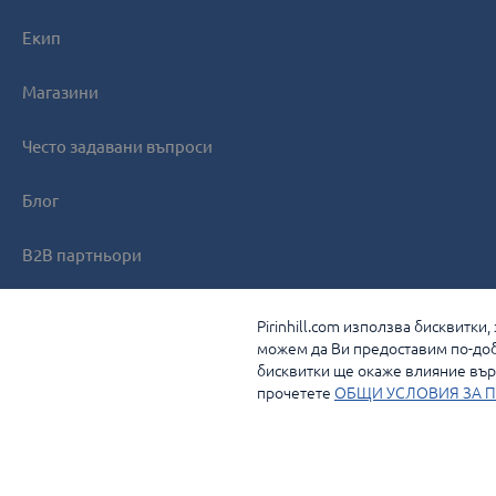
Екип
Магазини
Често задавани въпроси
Блог
B2B партньори
Контакти
Pirinhill.com използва бисквитки
можем да Ви предоставим по-доб
бисквитки ще окаже влияние върх
прочетете
ОБЩИ УСЛОВИЯ ЗА П
© 2026 Pirin Hill Всички права запазени.