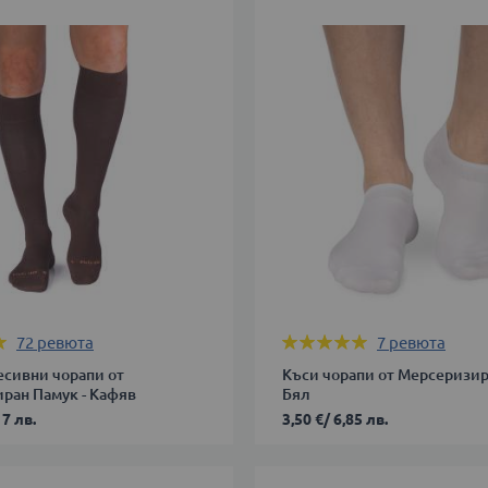
44
ДОБАВИ В КОЛИЧКАТА
В КОЛИЧКАТА
Оценка:
72
ревюта
7
ревюта
100%
есивни чорапи от
Къси чорапи от Мерсеризир
ран Памук - Кафяв
Бял
17 лв.
3,50 €
/
6,85 лв.
35-
38