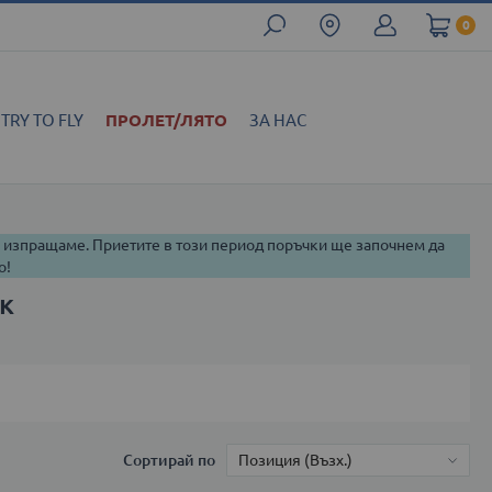
0
TRY TO FLY
ПРОЛЕТ/ЛЯТО
ЗА НАС
и изпращаме. Приетите в този период поръчки ще започнем да
о!
к
Сортирай по