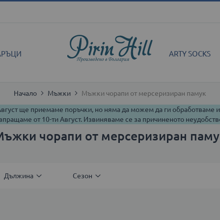
АРЪЦИ
ARTY SOCKS
Начало
Мъжки
Мъжки чорапи от мерсеризиран памук
 Август ще приемаме поръчки, но няма да можем да ги обработваме 
зпращаме от 10-ти Август. Извиняваме се за причиненото неудобств
Мъжки чорапи от мерсеризиран паму
Дължина
Сезон