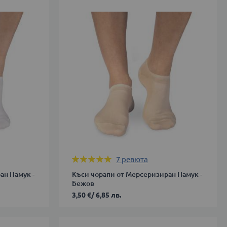
38
ДОБАВИ В КОЛИЧКАТА
Оценка:
7
ревюта
100%
ан Памук -
Къси чорапи от Мерсеризиран Памук -
Бежов
3,50 €
/
6,85 лв.
35-
38