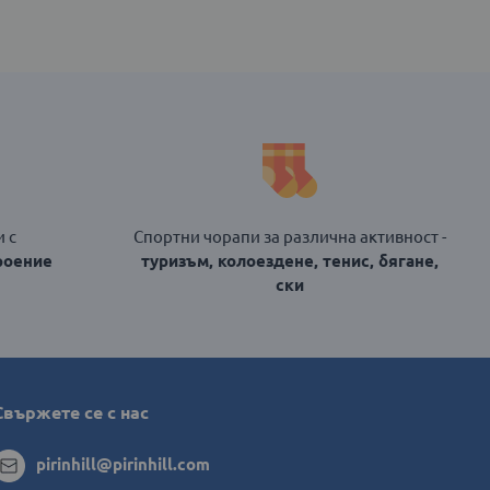
 с
Спортни чорапи за различна активност -
роение
туризъм, колоездене, тенис, бягане,
ски
Свържете се с нас
pirinhill@pirinhill.com