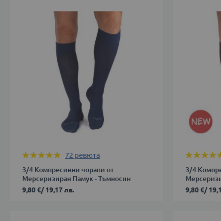
38
38
39-
39-
41
41
42-
ДОБАВИ 
44
45-
47
ДОБАВИ В КОЛИЧКАТА
Оценка:
Оценка:
72
ревюта
99%
99%
3/4 Компресивни чорапи от
3/4 Компр
Мерсеризиран Памук - Тъмносин
Мерсеризи
9,80 €
/
19,17 лв.
9,80 €
/
19,
36-
36-
38
38