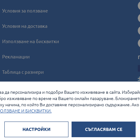
Условия за ползване
Условия на доставка
Използване на бисквитки
Рекламации
Таблица с размери
Онлайн решаване на спорове
, за да персонализира и подобри Вашето изживяване в сайта. Избирай
ро изживяване по време на Вашето онлайн пазаруване. Блокиранет
Управление на бисквитките
у начина, по който Ви доставяме персонализирано съдържание. Ако и
ОЛЗВАНЕ И БИСКВИТКИ.
НАСТРОЙКИ
СЪГЛАСЯВАМ СЕ
Начини на плащане: