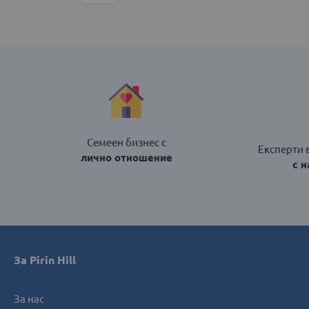
46
46
ДОБАВИ В КОЛИЧКАТА
ДОБАВИ 
Семеен бизнес с
Експерти 
лично отношение
с 
За Pirin Hill
За нас