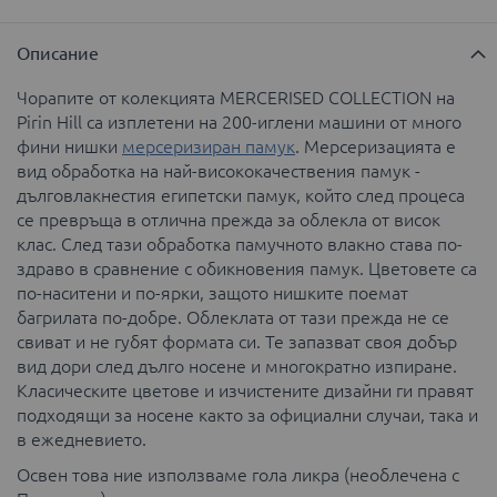
Описание
Чорапите от колекцията MERCERISED COLLECTION на
Pirin Hill са изплетени на 200-иглени машини от много
фини нишки
мерсеризиран памук
. Мерсеризацията е
вид обработка на най-висококачествения памук -
дълговлакнестия египетски памук, който след процеса
се превръща в отлична прежда за облекла от висок
клас. След тази обработка памучното влакно става по-
здраво в сравнение с обикновения памук. Цветовете са
по-наситени и по-ярки, защото нишките поемат
багрилата по-добре. Облеклата от тази прежда не се
свиват и не губят формата си. Те запазват своя добър
вид дори след дълго носене и многократно изпиране.
Класическите цветове и изчистените дизайни ги правят
подходящи за носене както за официални случаи, така и
в ежедневието.
Освен това ние използваме гола ликра (необлечена с