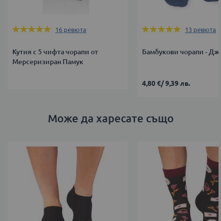
Оценка:
Оценка:
16
ревюта
13
ревюта
100%
100%
Кутия с 5 чифта чорапи от
Бамбукови чорапи - Дж
Мерсеризиран Памук
4,80 €
/
9,39 лв.
Може да харесате също