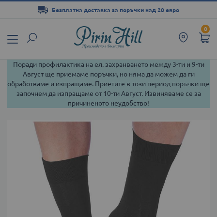
Безплатна доставка за поръчки над 20 евро
Прескачане
0
към
съдържанието
Поради профилактика на ел. захранването между 3-ти и 9-ти
Август ще приемаме поръчки, но няма да можем да ги
обработваме и изпращаме. Приетите в този период поръчки ще
започнем да изпращаме от 10-ти Август. Извиняваме се за
причиненото неудобство!
Преминете
към
края
на
галерията
на
изображенията