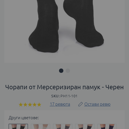
Преминете
към
Чорапи от Мерсеризиран памук - Черен
началото
SKU
PH11-101
на
галерия
17
ревюта
Остави ревю
Оценка:
със
100
100
% of
снимки
Други цветове: