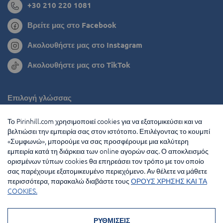
+30 210 220 1081
Βρείτε μας στο Facebook
Ακολουθήστε μας στο Instagram
Ακολουθήστε μας στο TikTok
Επιλογή γλώσσας
Ρουμανία
Το Pirinhill.com χρησιμοποιεί cookies για να εξατομικεύσει και να
βελτιώσει την εμπειρία σας στον ιστότοπο. Επιλέγοντας το κουμπί
Βουλγαρία
«Συμφωνώ», μπορούμε να σας προσφέρουμε μια καλύτερη
εμπειρία κατά τη διάρκεια των online αγορών σας. Ο αποκλεισμός
Ολλανδία
ορισμένων τύπων cookies θα επηρεάσει τον τρόπο με τον οποίο
σας παρέχουμε εξατομικευμένο περιεχόμενο. Αν θέλετε να μάθετε
Γαλλία
περισσότερα, παρακαλώ διαβάστε τους
ΟΡΟΥΣ ΧΡΗΣΗΣ ΚΑΙ ΤΑ
COOKIES.
© 2026 Pirin Hill Ολα τα δικαιώματα διατηρούνται
Μέθοδοι πληρωμής:
ΡΥΘΜΙΣΕΙΣ