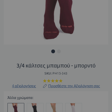
Μετάβαση
στην
3/4 κάλτσες μπαμπού - μπορντό
αρχή
SKU
PH15-343
της
συλλογής
Βαθμολογία:
εικόνων
100
100
% of
4
αξιολογήσεις
Προσθέστε την Αξιολόγηση σας
Άλλα χρώματα: