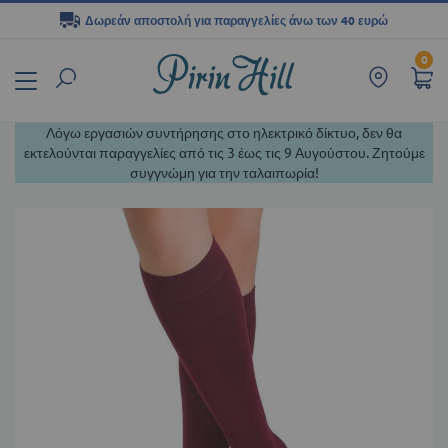
Δωρεάν αποστολή για παραγγελίες άνω των 40 ευρώ
Μετάβαση
0
στο
περιεχόμενο
Λόγω εργασιών συντήρησης στο ηλεκτρικό δίκτυο, δεν θα
εκτελούνται παραγγελίες από τις 3 έως τις 9 Αυγούστου. Ζητούμε
συγγνώμη για την ταλαιπωρία!
Μετάβαση
στο
τέλος
της
συλλογής
εικόνων