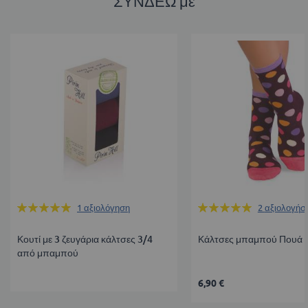
ΣΥΝΔΕΩ με
Βαθμολογία:
Βαθμολογία:
1
αξιολόγηση
2
αξιολογήσε
100%
100%
Κουτί με 3 ζευγάρια κάλτσες 3/4
Κάλτσες μπαμπού Πουά -
από μπαμπού
6,90 €