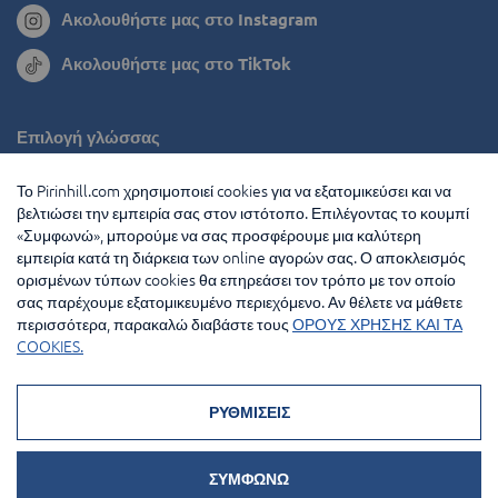
Ακολουθήστε μας στο Instagram
Ακολουθήστε μας στο TikTok
Επιλογή γλώσσας
Ρουμανία
Το Pirinhill.com χρησιμοποιεί cookies για να εξατομικεύσει και να
βελτιώσει την εμπειρία σας στον ιστότοπο. Επιλέγοντας το κουμπί
Βουλγαρία
«Συμφωνώ», μπορούμε να σας προσφέρουμε μια καλύτερη
εμπειρία κατά τη διάρκεια των online αγορών σας. Ο αποκλεισμός
Ολλανδία
ορισμένων τύπων cookies θα επηρεάσει τον τρόπο με τον οποίο
σας παρέχουμε εξατομικευμένο περιεχόμενο. Αν θέλετε να μάθετε
Γαλλία
περισσότερα, παρακαλώ διαβάστε τους
ΟΡΟΥΣ ΧΡΗΣΗΣ ΚΑΙ ΤΑ
COOKIES.
© 2026 Pirin Hill Ολα τα δικαιώματα διατηρούνται
Μέθοδοι πληρωμής:
ΡΥΘΜΙΣΕΙΣ
ΣΥΜΦΩΝΩ