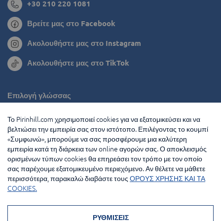
+30 210 220 1081
Βρείτε μας στο Facebook
Ακολουθήστε μας στο Instagram
Ακολουθήστε μας στο TikTok
Επιλογή γλώσσας
Ρουμανία
Το Pirinhill.com χρησιμοποιεί cookies για να εξατομικεύσει και να
βελτιώσει την εμπειρία σας στον ιστότοπο. Επιλέγοντας το κουμπί
Βουλγαρία
«Συμφωνώ», μπορούμε να σας προσφέρουμε μια καλύτερη
εμπειρία κατά τη διάρκεια των online αγορών σας. Ο αποκλεισμός
Ολλανδία
ορισμένων τύπων cookies θα επηρεάσει τον τρόπο με τον οποίο
σας παρέχουμε εξατομικευμένο περιεχόμενο. Αν θέλετε να μάθετε
Γαλλία
περισσότερα, παρακαλώ διαβάστε τους
ΟΡΟΥΣ ΧΡΗΣΗΣ ΚΑΙ ΤΑ
COOKIES.
© 2026 Pirin Hill Ολα τα δικαιώματα διατηρούνται
Μέθοδοι πληρωμής:
ΡΥΘΜΙΣΕΙΣ