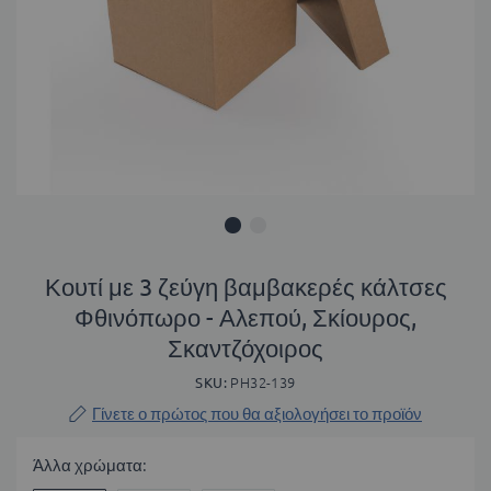
Μετάβαση
στην
Κουτί με 3 ζεύγη βαμβακερές κάλτσες
αρχή
Φθινόπωρο - Αλεπού, Σκίουρος,
της
Σκαντζόχοιρος
συλλογής
εικόνων
SKU
PH32-139
Γίνετε ο πρώτος που θα αξιολογήσει το προϊόν
Άλλα χρώματα: