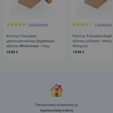
Βαθμολογία:
Βαθμολογία:
1
αξιολόγηση
1
αξιολόγησ
100%
80%
Κουτί με 3 ζευγάρια
Κουτί με 3 ζευγάρια βαμβ
χριστουγεννιάτικες βαμβακερές
κάλτσες με Κρασί - Μαύρ
κάλτσες Wintertime - Γάτα,
Μπορντό
Σκύλος, Πιγκουίνος
19,90 €
19,90 €
Οικογενειακή επιχείρηση με
προσωπική στάση