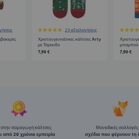
Βαθμολογία:
Βαθμολογ
γήσεις
23
αξιολογήσεις
99%
100%
μβακερές
Χριστουγεννιάτικες κάλτσες Arty
Χριστουγε
με Τάρανδο
μπαμπού
7,90 €
7,90 €
ί στην παραγωγή κάλτσες
Μοναδικές συλλογές
 από 20 χρόνια εμπειρία
σχέδια που φέρνουν τη 