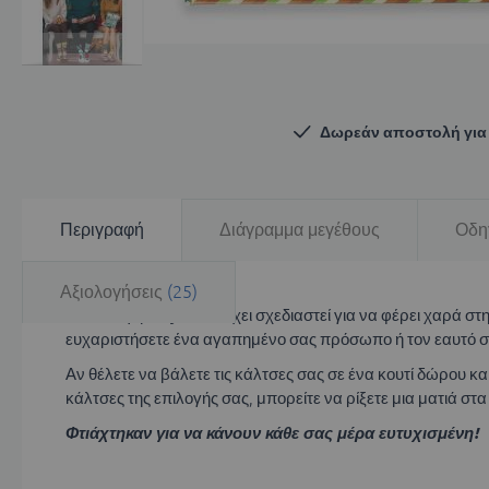
Μετάβαση
στην
αρχή
Δωρεάν αποστολή για 
της
συλλογής
εικόνων
Περιγραφή
Διάγραμμα μεγέθους
Οδη
Αξιολογήσεις
25
Η συλλογή Arty Socks έχει σχεδιαστεί για να φέρει χαρά σ
ευχαριστήσετε ένα αγαπημένο σας πρόσωπο ή τον εαυτό σ
Αν θέλετε να βάλετε τις κάλτσες σας σε ένα κουτί δώρου 
κάλτσες της επιλογής σας, μπορείτε να ρίξετε μια ματιά στ
Φτιάχτηκαν για να κάνουν κάθε σας μέρα ευτυχισμένη!