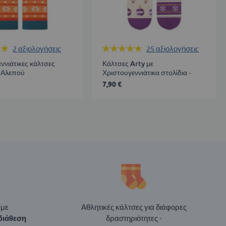
ία:
Βαθμολογία:
2
αξιολογήσεις
25
αξιολογήσεις
99%
ννιάτικες κάλτσες
Κάλτσες Arty με
 Αλεπού
Χριστουγεννιάτικα στολίδια -
εκρού
7,90 €
 με
Αθλητικές κάλτσες για διάφορες
διάθεση
δραστηριότητες -