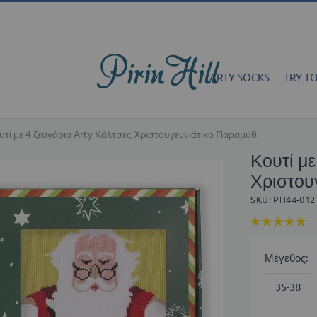
ARTY SOCKS
TRY TO
υτί με 4 ζευγάρια Arty Κάλτσες Χριστουγεννιάτικο Παραμύθι
Κουτί με
Χριστου
SKU
PH44-012
Βαθμολογία:
99
100
% of
Μέγεθος
35-38