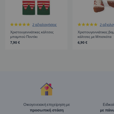
Βαθμολογία:
Βαθμολογία:
2
αξιολογήσεις
2
αξιολο
100%
100%
Χριστουγεννιάτικες κάλτσες
Χριστουγεννιάτικες βα
μπαμπού Ποντίκι
κάλτσες με Μπισκότα
7,90 €
6,90 €
Οικογενειακή επιχείρηση με
Ειδικο
προσωπική στάση
με πάνω