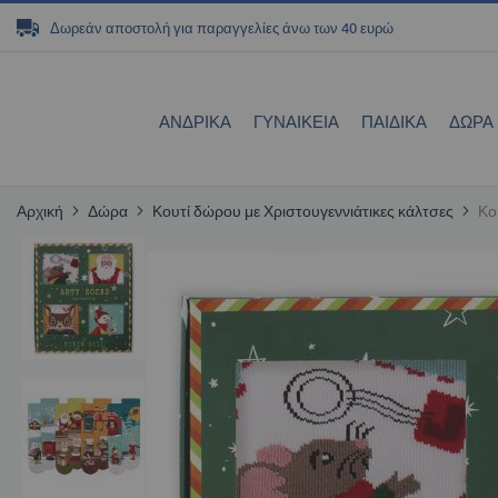
Μετάβαση
Δωρεάν αποστολή για παραγγελίες άνω των 40 ευρώ
στο
περιεχόμενο
ΑΝΔΡΙΚΑ
ΓΥΝΑΙΚΕΊΑ
ΠΑΙΔΙΚΆ
ΔΏΡΑ
Αρχική
Δώρα
Κουτί δώρου με Χριστουγεννιάτικες κάλτσες
Κο
Μετάβαση
στο
τέλος
της
συλλογής
εικόνων