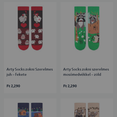
Arty Socks zokni Szerelmes
Arty Socks zokni szerelmes
juh – fekete
mosómedvékkel – zöld
Ft 2,290
Ft 2,290