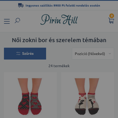
Ingyenes szállítás 9900 Ft feletti rendelés esetén
Ugrás
0
a
tartalomhoz
Női zokni bor és szerelem témában
Szűrés
24
termékek