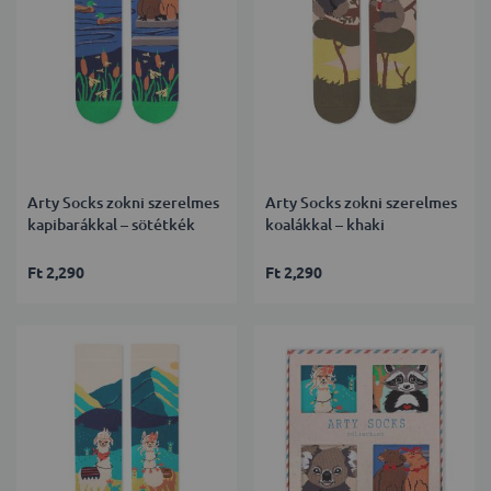
Arty Socks zokni szerelmes
Arty Socks zokni szerelmes
kapibarákkal – sötétkék
koalákkal – khaki
Ft 2,290
Ft 2,290