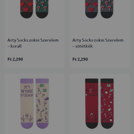
Arty Socks zokni Szerelem
Arty Socks zokni Szerelem
– korall
– sötétkék
Ft 2,290
Ft 2,290