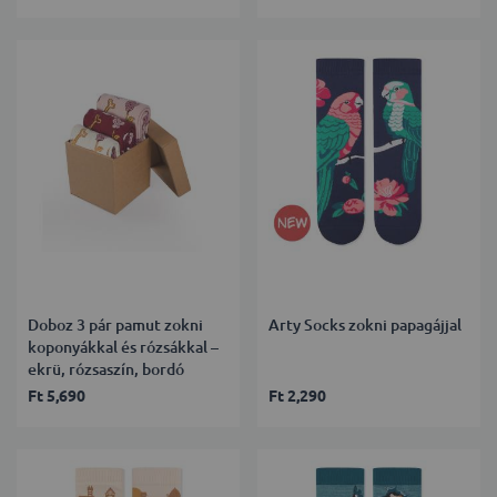
Doboz 3 pár pamut zokni
Arty Socks zokni papagájjal
koponyákkal és rózsákkal –
ekrü, rózsaszín, bordó
Ft 5,690
Ft 2,290