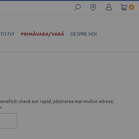
0
 TO FLY
PRIMĂVARA/VARĂ
DESPRE NOI
eneficii: check aut rapid, păstrarea mai multor adrese,
e.