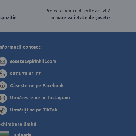
Proiecte pentru diferite activități -
spoziție
o mare varietate de șosete
Informatii contact:
sosete@pirinhill.com
0372 78 61 77
Găsește-ne pe Facebook
Urmărește-ne pe Instagram
Urmăriți-ne pe TikTok
Schimbare limbă
Bulgaria