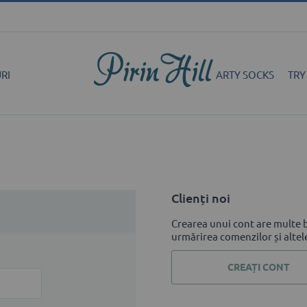
RI
ARTY SOCKS
TRY
Clienți noi
Crearea unui cont are multe b
urmărirea comenzilor și altel
CREAȚI CONT