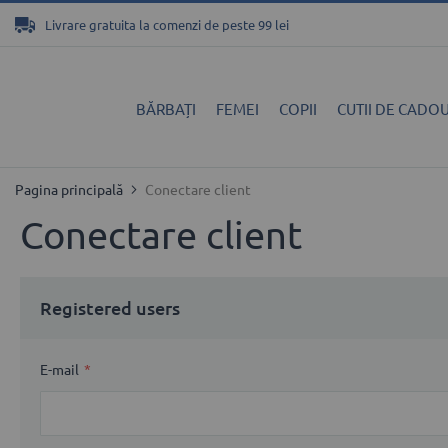
Mergeți
Livrare gratuita la comenzi de peste 99 lei
la
Conținut
BĂRBAȚI
FEMEI
COPII
CUTII DE CADOU
Pagina principală
Conectare client
Conectare client
Registered users
E-mail