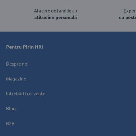
Afacere de familie cu
Experț
atitudine personală
cu pest
Pentru Pirin Hill
Despre noi
Magazine
Întrebări frecvente
Blog
B2B