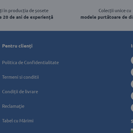
i în producția de șosete
Colecții unice cu
e 20 de ani de experiență
modele purtătoare de di
Pentru clienți 
Politica de Confidentialitate
Termeni si conditii
Condiții de livrare
Reclamaţie
Tabel cu Mărimi