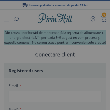
Livrare gratuita la comenzi de peste 99 lei
Mergeți
0
la
Conținut
Din cauza unor lucrări de mentenanță la rețeaua de alimentare cu
energie electrică, în perioada 3–9 august nu vom procesa și
expedia comenzi. Ne cerem scuze pentru inconvenientele create!
Conectare client
Registered users
E-mail
Parolă