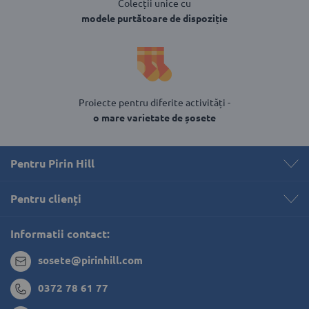
Colecții unice cu
modele purtătoare de dispoziție
Proiecte pentru diferite activități -
o mare varietate de șosete
Pentru Pirin Hill
Pentru clienți 
Informatii contact:
sosete@pirinhill.com
0372 78 61 77