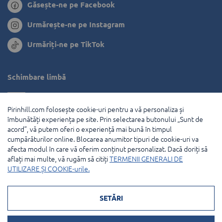
Găsește-ne pe Facebook
Urmărește-ne pe Instagram
Urmăriți-ne pe TikTok
Schimbare limbă
Bulgaria
Pirinhill.com folosește cookie-uri pentru a vă personaliza și
Grecia
îmbunătăți experiența pe site. Prin selectarea butonului „Sunt de
acord”, vă putem oferi o experiență mai bună în timpul
Olanda
cumpărăturilor online. Blocarea anumitor tipuri de cookie-uri va
afecta modul în care vă oferim conținut personalizat. Dacă doriți să
Franţa
aflați mai multe, vă rugăm să citiți
TERMENII GENERALI DE
UTILIZARE ȘI COOKIE-urile.
© 2026 Pirin Hill Toate drepturile rezervate.
SETĂRI
Modalități de plată: