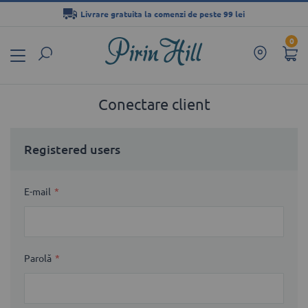
Livrare gratuita la comenzi de peste 99 lei
Mergeți
0
la
Conținut
Conectare client
Registered users
E-mail
Parolă