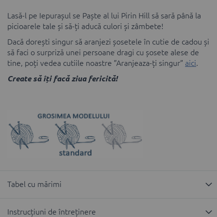
Lasă-l pe Iepurașul se Paște al lui Pirin Hill să sară până la
picioarele tale și să-ți aducă culori și zâmbete!
Dacă dorești singur să aranjezi șosetele în cutie de cadou și
să faci o surpriză unei persoane dragi cu șosete alese de
tine, poți vedea cutiile noastre ”Aranjeaza-ți singur”
aici
.
Create să îți facă ziua fericită!
Tabel cu mărimi
Instrucțiuni de întreținere