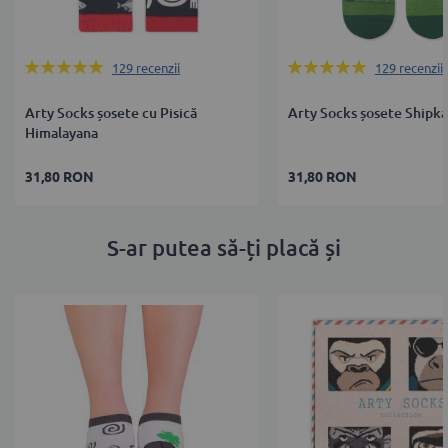
Rating:
Rating:
129
recenzii
129
recenzii
100%
100%
Arty Socks șosete cu Pisică
Arty Socks șosete Shipka
Himalayana
31,80 RON
31,80 RON
S-ar putea să-ți placă și