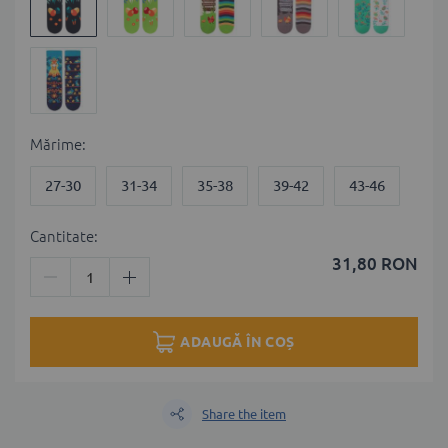
Мărime
27-30
31-34
35-38
39-42
43-46
Cantitate:
31,80 RON
ADAUGĂ ÎN COȘ
Share the item