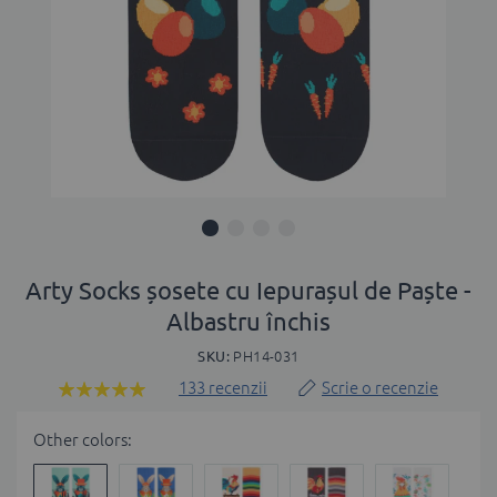
Skip
to
Arty Socks șosete cu Iepurașul de Paște -
the
Albastru închis
beginning
of
SKU
PH14-031
the
133
recenzii
Scrie o recenzie
Rating:
images
100
100
% of
gallery
Other colors: