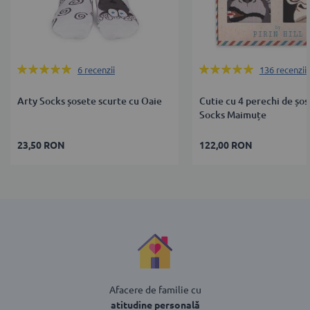
Rating:
Rating:
6
recenzii
136
recenzii
100%
100%
Arty Socks șosete scurte cu Oaie
Cutie cu 4 perechi de șo
Socks Maimuțe
23,50 RON
122,00 RON
Afacere de familie cu
atitudine personală