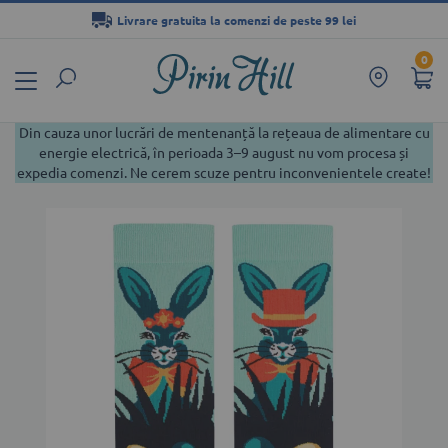
Livrare gratuita la comenzi de peste 99 lei
Mergeți
0
la
Conținut
Din cauza unor lucrări de mentenanță la rețeaua de alimentare cu
energie electrică, în perioada 3–9 august nu vom procesa și
expedia comenzi. Ne cerem scuze pentru inconvenientele create!
Skip
to
the
end
of
the
images
gallery