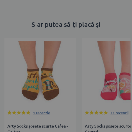
S-ar putea să-ți placă și
Rating:
Rating:
1
recenzie
11
recenzii
100%
100%
Arty Socks șosete scurte Cafea -
Arty Socks șosete scurte