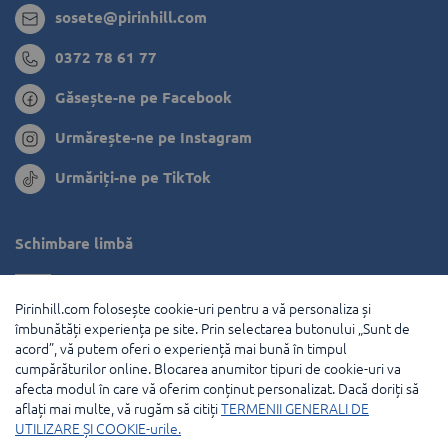
sosete@pirinhill.com
0372 78 61 77
Găsește-ne pe Facebook
Urmărește-ne pe Instagram
Urmăriți-ne pe TikTok
Schimbare limbă
Bulgaria
Pirinhill.com folosește cookie-uri pentru a vă personaliza și
Grecia
îmbunătăți experiența pe site. Prin selectarea butonului „Sunt de
acord”, vă putem oferi o experiență mai bună în timpul
Olanda
cumpărăturilor online. Blocarea anumitor tipuri de cookie-uri va
afecta modul în care vă oferim conținut personalizat. Dacă doriți să
Franţa
aflați mai multe, vă rugăm să citiți
TERMENII GENERALI DE
UTILIZARE ȘI COOKIE-urile.