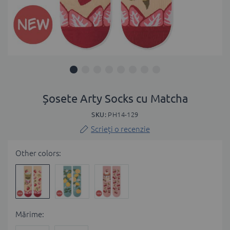
Skip
to
Șosete Arty Socks cu Matcha
the
SKU
PH14-129
beginning
of
Scrieți o recenzie
the
images
Other colors:
gallery
Мărime