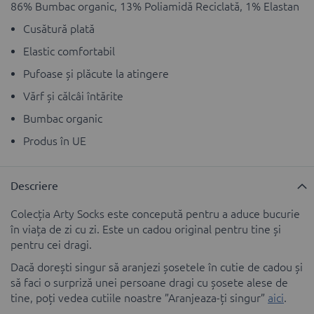
86% Bumbac organic, 13% Poliamidă Reciclată, 1% Elastan
Cusătură plată
Elastic comfortabil
Pufoase și plăcute la atingere
Vărf și călcâi întărite
Bumbac organic
Produs în UE
Descriere
Colecția Arty Socks este concepută pentru a aduce bucurie
în viața de zi cu zi. Este un cadou original pentru tine și
pentru cei dragi.
Dacă dorești singur să aranjezi șosetele în cutie de cadou și
să faci o surpriză unei persoane dragi cu șosete alese de
tine, poți vedea cutiile noastre ”Aranjeaza-ți singur”
aici
.