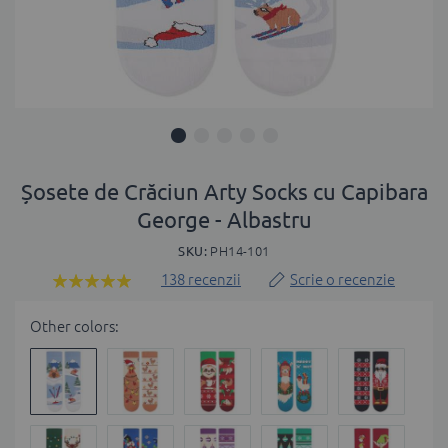
Skip
to
Șosete de Crăciun Arty Socks cu Capibara
the
George - Albastru
beginning
of
SKU
PH14-101
the
138
recenzii
Scrie o recenzie
Rating:
images
99
100
% of
gallery
Other colors: