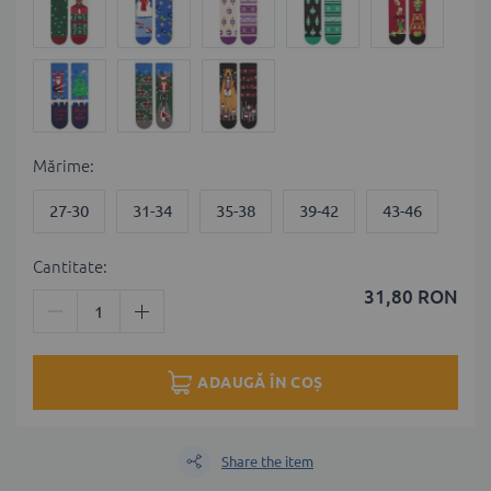
Мărime
27-30
31-34
35-38
39-42
43-46
Cantitate:
31,80 RON
ADAUGĂ ÎN COȘ
Share the item