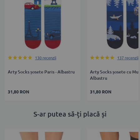
Rating:
Rating:
130
recenzii
137
recenzii
99%
100%
Arty Socks șosete Paris - Albastru
Arty Socks șosete cu Mun
Albastru
31,80 RON
31,80 RON
S-ar putea să-ți placă și