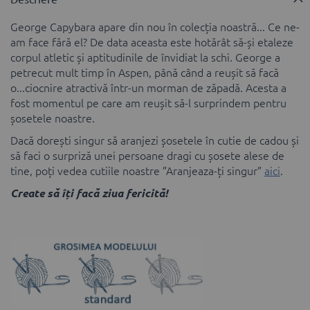
George Capybara apare din nou în colecția noastră... Ce ne-
am face fără el? De data aceasta este hotărât să-și etaleze
corpul atletic și aptitudinile de învidiat la schi. George a
petrecut mult timp în Aspen, până când a reușit să facă
o...ciocnire atractivă într-un morman de zăpadă. Acesta a
fost momentul pe care am reușit să-l surprindem pentru
șosetele noastre.
Dacă dorești singur să aranjezi șosetele în cutie de cadou și
să faci o surpriză unei persoane dragi cu șosete alese de
tine, poți vedea cutiile noastre ”Aranjeaza-ți singur”
aici
.
Create să îți facă ziua fericită!