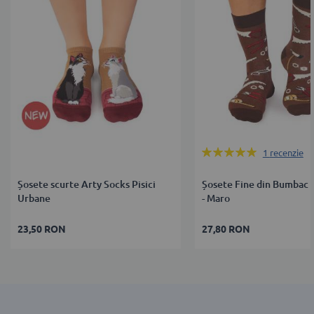
Rating:
1
recenzie
100%
Șosete scurte Arty Socks Pisici
Șosete Fine din Bumbac 
Urbane
- Maro
23,50 RON
27,80 RON