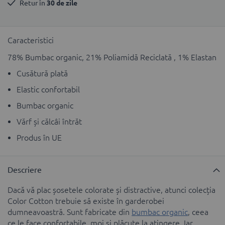
Retur în 
30 de zile
Caracteristici
78% Bumbac organic, 21% Poliamidă Reciclată , 1% Elastan
Cusătură plată
Elastic confortabil
Bumbac organic
Vărf și călcâi întrăt
Produs în UE
Descriere
Dacă vă plac șosetele colorate și distractive, atunci colecția
Color Cotton trebuie să existe în garderobei
dumneavoastră. Sunt fabricate din
bumbac organic
, ceea
ce le face confortabile, moi și plăcute la atingere. Iar