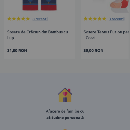
Rating:
Rating:
8
recenzii
3
recenzii
93%
100%
Șosete de Crăciun din Bambus cu
Șosete Tennis Fusion pes
Lup
- Corai
31,80 RON
39,00 RON
Afacere de familie cu
atitudine personală