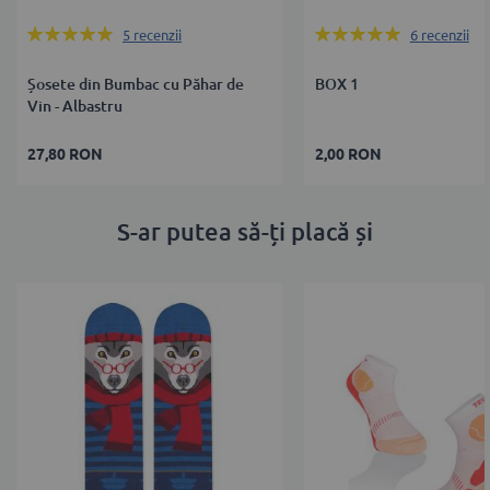
Rating:
Rating:
5
recenzii
6
recenzii
100%
100%
Șosete din Bumbac cu Păhar de
BOX 1
Vin - Albastru
27,80 RON
2,00 RON
S-ar putea să-ți placă și