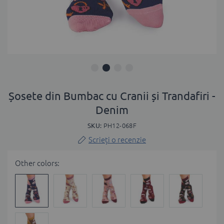
Skip
to
Șosete din Bumbac cu Cranii și Trandafiri -
the
Denim
beginning
of
SKU
PH12-068F
the
Scrieți o recenzie
images
gallery
Other colors: