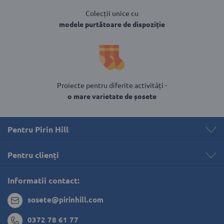
Colecții unice cu
modele purtătoare de dispoziție
Proiecte pentru diferite activități -
o mare varietate de șosete
Pentru Pirin Hill
Pentru clienți 
Informatii contact:
sosete@pirinhill.com
0372 78 61 77