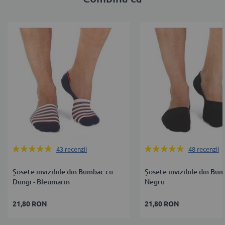
Rating:
Rating:
43
recenzii
48
recenzii
100%
100%
Șosete invizibile din Bumbac cu
Șosete invizibile din Bum
Dungi - Bleumarin
Negru
21,80 RON
21,80 RON