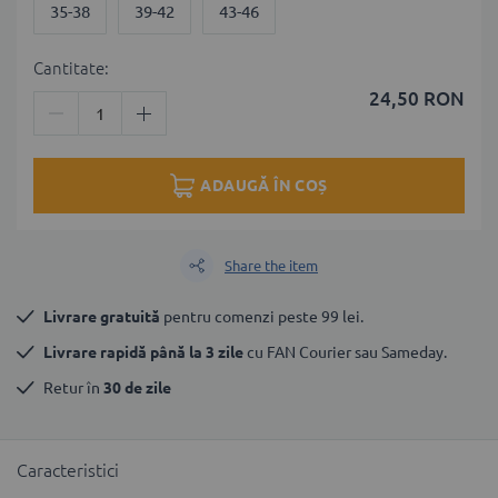
35-38
39-42
43-46
Cantitate:
24,50 RON
ADAUGĂ ÎN COȘ
Share the item
Livrare gratuită
 pentru comenzi peste 99 lei.
Livrare rapidă până la 3 zile
 cu FAN Courier sau Sameday.
Retur în 
30 de zile
Caracteristici