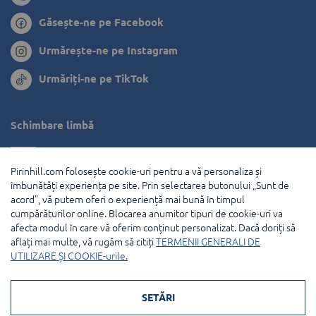
Găsește-ne pe Facebook
Urmărește-ne pe Instagram
Urmăriți-ne pe TikTok
Schimbare limbă
Bulgaria
Pirinhill.com folosește cookie-uri pentru a vă personaliza și
Grecia
îmbunătăți experiența pe site. Prin selectarea butonului „Sunt de
acord”, vă putem oferi o experiență mai bună în timpul
Olanda
cumpărăturilor online. Blocarea anumitor tipuri de cookie-uri va
afecta modul în care vă oferim conținut personalizat. Dacă doriți să
Franţa
aflați mai multe, vă rugăm să citiți
TERMENII GENERALI DE
UTILIZARE ȘI COOKIE-urile.
© 2026 Pirin Hill Toate drepturile rezervate.
SETĂRI
Modalități de plată: