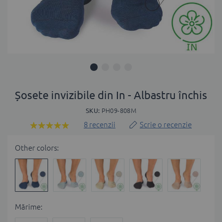
Skip
to
Șosete invizibile din In - Albastru închis
the
SKU
PH09-808M
beginning
of
8
recenzii
Scrie o recenzie
Rating:
the
100
100
% of
images
Other colors:
gallery
Мărime