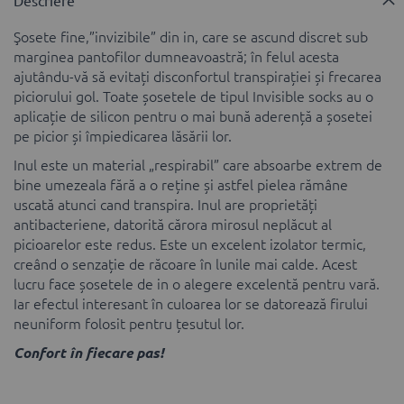
Descriere
Şosete fine,”invizibile” din in, care se ascund discret sub
marginea pantofilor dumneavoastră; în felul acesta
ajutându-vă să evitați disconfortul transpirației și frecarea
piciorului gol. Toate șosetele de tipul Invisible socks au o
aplicație de silicon pentru o mai bună aderență a șosetei
pe picior și împiedicarea lăsării lor.
Inul este un material „respirabil” care absoarbe extrem de
bine umezeala fără a o reține și astfel pielea rămâne
uscată atunci cand transpira. Inul are proprietăți
antibacteriene, datorită cărora mirosul neplăcut al
picioarelor este redus. Este un excelent izolator termic,
creând o senzație de răcoare în lunile mai calde. Acest
lucru face șosetele de in o alegere excelentă pentru vară.
Iar efectul interesant în culoarea lor se datorează firului
neuniform folosit pentru țesutul lor.
Confort în fiecare pas!