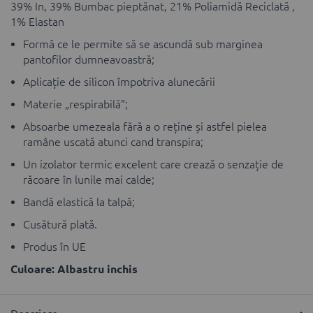
39% In, 39% Bumbac pieptănat, 21% Poliamidă Reciclată ,
1% Elastan
Formă ce le permite să se ascundă sub marginea
pantofilor dumneavoastră;
Aplicație de silicon împotriva alunecării
Materie „respirabilă”;
Absoarbe umezeala fără a o reține și astfel pielea
ramâne uscată atunci cand transpira;
Un izolator termic excelent care crează o senzație de
răcoare în lunile mai calde;
Bandă elastică la talpă;
Cusătură plată.
Produs în UE
Culoare: Albastru inchis