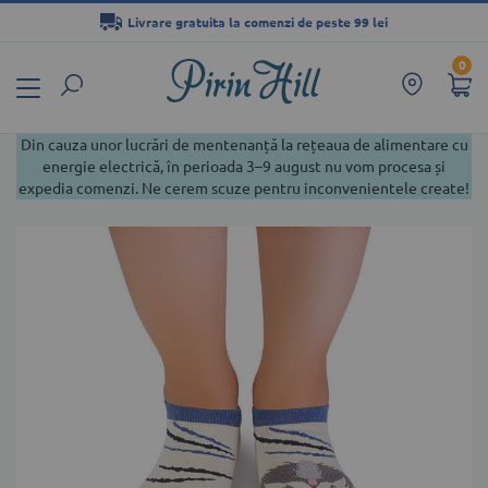
Livrare gratuita la comenzi de peste 99 lei
Mergeți
0
la
Conținut
Din cauza unor lucrări de mentenanță la rețeaua de alimentare cu
energie electrică, în perioada 3–9 august nu vom procesa și
expedia comenzi. Ne cerem scuze pentru inconvenientele create!
Skip
to
the
end
of
the
images
gallery