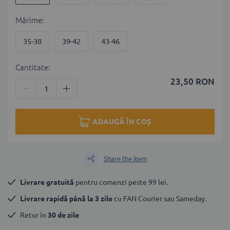
Мărime
35-38
39-42
43-46
Cantitate:
23,50 RON
ADAUGĂ ÎN COȘ
Share the item
Livrare gratuită
 pentru comenzi peste 99 lei.
Livrare rapidă până la 3 zile
 cu FAN Courier sau Sameday.
Retur în 
30 de zile