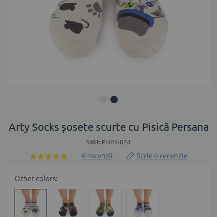
Skip
to
Arty Socks șosete scurte cu Pisică Persana
the
SKU
PH04-024
beginning
of
6
recenzii
Scrie o recenzie
Rating:
the
100
100
% of
images
Other colors:
gallery