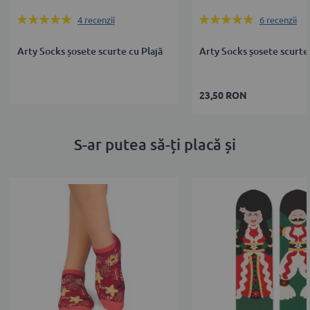
Rating:
Rating:
4
recenzii
6
recenzii
100%
100%
Arty Socks șosete scurte cu Plajă
Arty Socks șosete scurte
23,50 RON
S-ar putea să-ți placă și