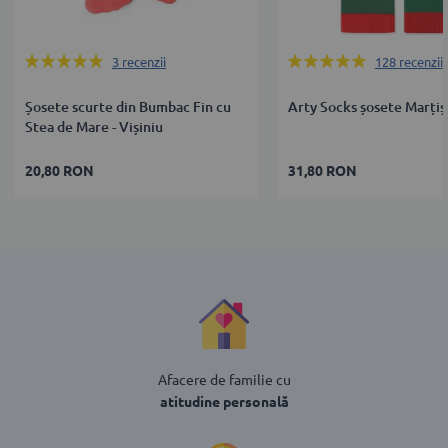
Rating:
Rating:
3
recenzii
128
recenzii
100%
100%
Șosete scurte din Bumbac Fin cu
Arty Socks șosete Marțiș
Stea de Mare - Vișiniu
20,80 RON
31,80 RON
Afacere de familie cu
atitudine personală