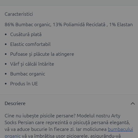
Caracteristici
86% Bumbac organic, 13% Poliamidă Reciclată , 1% Elastan
Cusătură plată
Elastic comfortabil
Pufoase și plăcute la atingere
Vărf și călcâi întărite
Bumbac organic
Produs în UE
Descriere
Cine nu iubește pisicile persane? Modelul nostru Arty
Socks Persian care reprezintă o pisicuță persană elegantă,
vă va aduce bucurie în fiecare zi. Iar moliciunea
bumbacului
organic
vă va îmbrățișa ușor picioarele, asigurându-vă