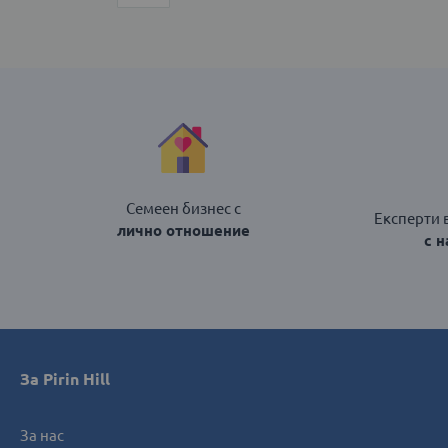
42
ДОБАВИ В КОЛИЧКАТА
Семеен бизнес с
Експерти 
лично отношение
с 
За Pirin Hill
За нас