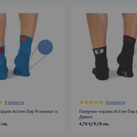
Оценка:
9
ревюта
8
ревюта
100%
орапи Active Day Усмихнат и
Памучни чорапи Active Day 
Дявол
 лв.
4,70 €
/
9,19 лв.
35-