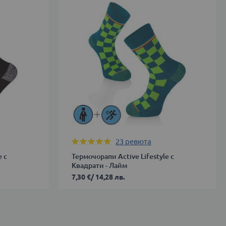
39-
42
ДОБАВИ В КОЛИЧКАТА
Оценка:
23
ревюта
99%
e с
Термочорапи Active Lifestyle с
Квадрати - Лайм
7,30 €
/
14,28 лв.
35-
38