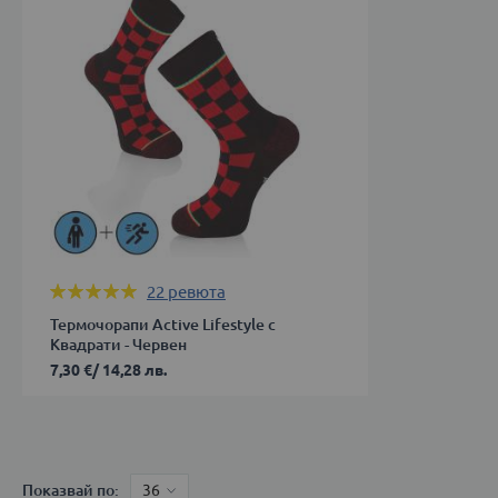
39-
43-
42
46
43-
ДОБАВИ 
46
ДОБАВИ В КОЛИЧКАТА
Оценка:
22
ревюта
99%
Термочорапи Active Lifestyle с
Квадрати - Червен
7,30 €
/
14,28 лв.
35-
38
39-
Показвай по