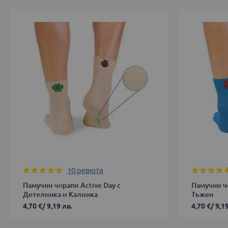
Оценка:
Оценка:
10
ревюта
100%
100%
Памучни чорапи Active Day с
Памучни ч
Детелинка и Калинка
Тъжен
4,70 €
/
9,19 лв.
4,70 €
/
9,19
35-
35-