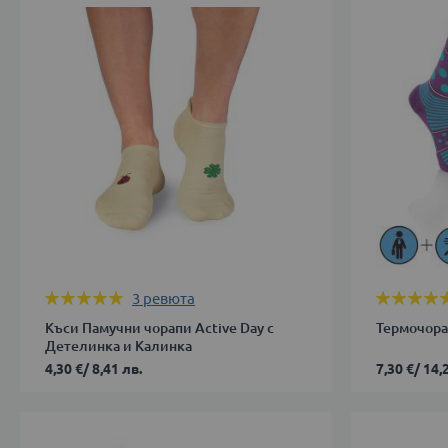
38
38
39-
39-
42
42
43-
43-
46
46
ДОБАВИ В КОЛИЧКАТА
ДОБАВИ 
Оценка:
Оценка:
3
ревюта
100%
95%
Къси Памучни чорапи Active Day с
Термочорап
Детелинка и Калинка
4,30 €
/
8,41 лв.
7,30 €
/
14,
35-
43-
38
46