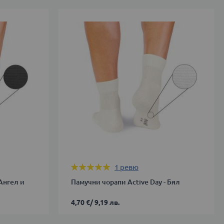
Оценка:
1
ревю
100%
Ангел и
Памучни чорапи Active Day - Бял
4,70 €
/
9,19 лв.
39-