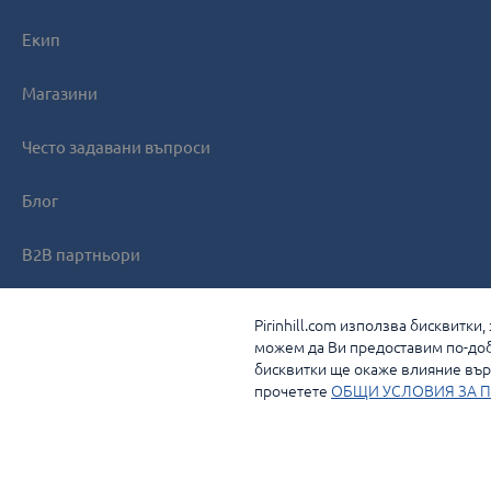
Екип
Магазини
Често задавани въпроси
Блог
B2B партньори
Контакти
Pirinhill.com използва бисквитки
можем да Ви предоставим по-доб
бисквитки ще окаже влияние върх
прочетете
ОБЩИ УСЛОВИЯ ЗА П
© 2026 Pirin Hill Всички права запазени.