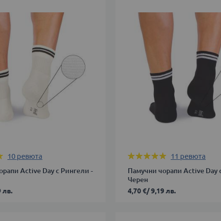
38
39-
42
43-
В КОЛИЧКАТА
46
ДОБАВИ В КОЛИЧКАТА
Оценка:
10
ревюта
11
ревюта
100%
рапи Active Day с Рингели -
Памучни чорапи Active Day 
Черен
 лв.
4,70 €
/
9,19 лв.
35-