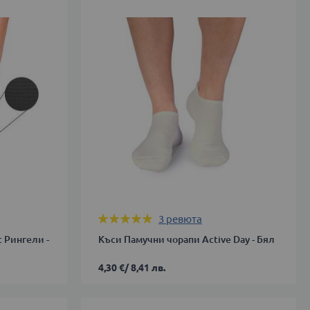
42
43-
46
ДОБАВИ В КОЛИЧКАТА
Оценка:
3
ревюта
100%
с Рингели -
Къси Памучни чорапи Active Day - Бял
4,30 €
/
8,41 лв.
35-