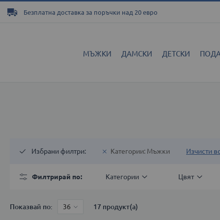
Прескачане
Безплатна доставка за поръчки над 20 евро
към
съдържанието
МЪЖКИ
ДАМСКИ
ДЕТСКИ
ПОД
Избрани филтри
Категории
Мъжки
Изчисти в
Филтрирай по
Категории
Цвят
Показвай по
17
продукт(а)