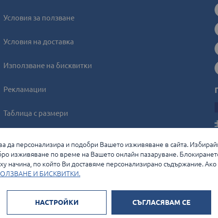
Условия за ползване
Условия на доставка
Използване на бисквитки
Рекламации
Таблица с размери
Онлайн решаване на спорове
, за да персонализира и подобри Вашето изживяване в сайта. Избирай
ро изживяване по време на Вашето онлайн пазаруване. Блокиранет
Управление на бисквитките
у начина, по който Ви доставяме персонализирано съдържание. Ако и
ОЛЗВАНЕ И БИСКВИТКИ.
НАСТРОЙКИ
СЪГЛАСЯВАМ СЕ
Начини на плащане: