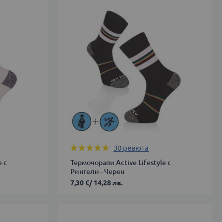
38
39-
42
43-
46
ДОБАВИ В КОЛИЧКАТА
Оценка:
30
ревюта
99%
e с
Термочорапи Active Lifestyle с
Рингели - Черен
7,30 €
/
14,28 лв.
35-
38