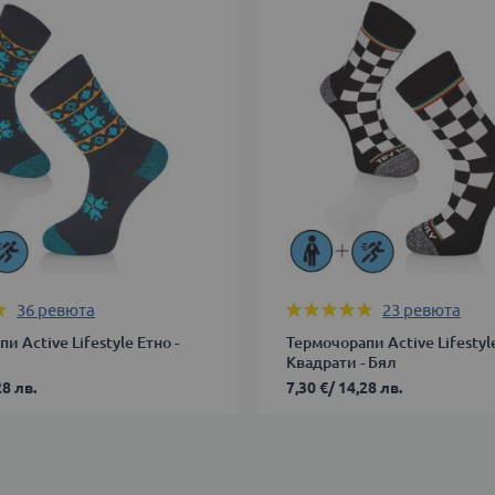
39-
В КОЛИЧКАТА
42
ДОБАВИ В КОЛИЧКАТА
Оценка:
36
ревюта
23
ревюта
99%
и Active Lifestyle Етно -
Термочорапи Active Lifestyl
Квадрати - Бял
28 лв.
7,30 €
/
14,28 лв.
35-
38