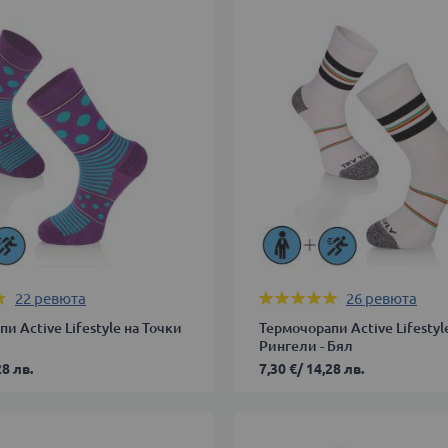
38
39-
42
43-
46
В КОЛИЧКАТА
ДОБАВИ В КОЛИЧКАТА
Оценка:
22
ревюта
26
ревюта
99%
и Active Lifestyle на Точки
Термочорапи Active Lifestyl
Рингели - Бял
28 лв.
7,30 €
/
14,28 лв.
35-
38