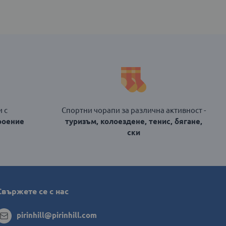
 с
Спортни чорапи за различна активност -
роение
туризъм, колоездене, тенис, бягане,
ски
Свържете се с нас
pirinhill@pirinhill.com