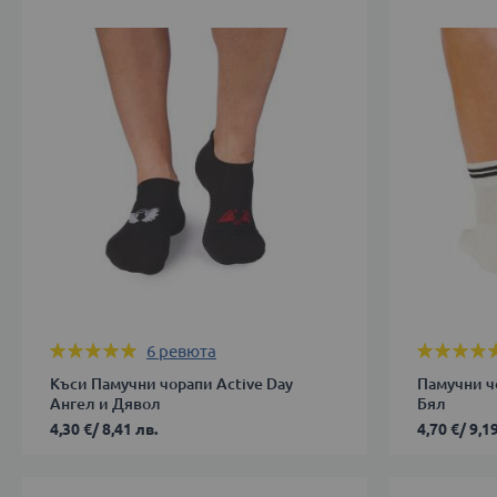
38
38
39-
43-
42
46
ДОБАВИ В КОЛИЧКАТА
ДОБАВИ 
Оценка:
Оценка:
6
ревюта
100%
100%
Къси Памучни чорапи Active Day
Памучни чо
Ангел и Дявол
Бял
4,30 €
/
8,41 лв.
4,70 €
/
9,19
35-
35-