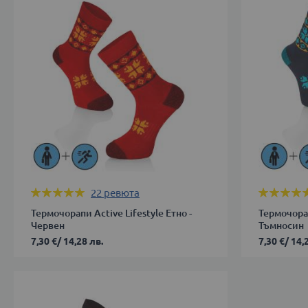
39-
ДОБАВИ 
42
43-
46
ДОБАВИ В КОЛИЧКАТА
Оценка:
Оценка:
22
ревюта
99%
100%
Термочорапи Active Lifestyle Етно -
Термочорап
Червен
Тъмносин
7,30 €
/
14,28 лв.
7,30 €
/
14,
35-
39-
38
42