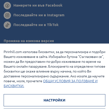
Намерете ни във Facebook
Последвайте ни в Instagram
Последвайте ни в TikTok
Промяна на езикова версия
Румъния
Pirinhill.com използва бисквитки, за да персонализира и подобри
Вашето изживяване в сайта. Избирайки бутона “Съгласявам се”,
Гърция
можем да Ви предоставим по-добро изживяване по време на
Вашето онлайн пазаруване. Блокирането на определени типове
Нидерландия
бисквитки ще окаже влияние върху начина, по който Ви
доставяме персонализирано съдържание. Ако искате да научите
Франция
повече, моля, прочетете
ОБЩИ УСЛОВИЯ ЗА ПОЛЗВАНЕ И
БИСКВИТКИ.
© 2026 Pirin Hill Всички права запазени.
НАСТРОЙКИ
Начини на плащане: