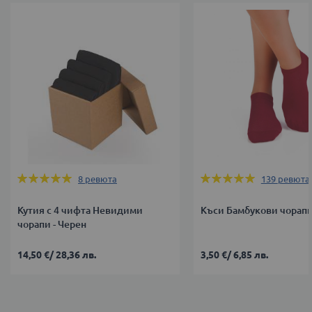
Оценка:
Оценка:
8
ревюта
139
ревюта
100%
99%
Кутия с 4 чифта Невидими
Къси Бамбукови чорапи
чорапи - Черен
14,50 €
/
28,36 лв.
3,50 €
/
6,85 лв.