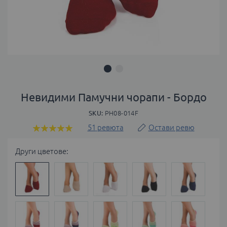
Преминете
към
Невидими Памучни чорапи - Бордо
началото
SKU
PH08-014F
на
галерия
51
ревюта
Остави ревю
Оценка:
със
100
100
% of
снимки
Други цветове: