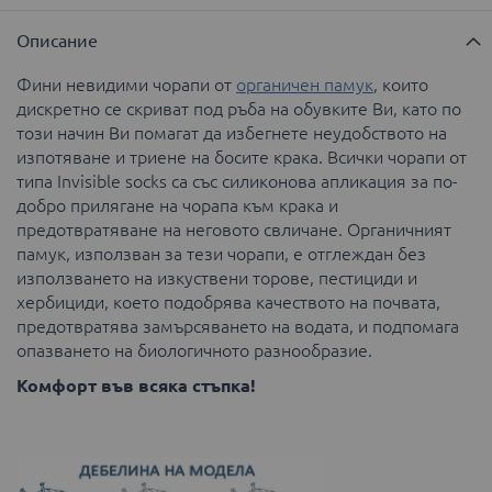
Описание
Фини невидими чорапи от
органичен памук
, които
дискретно се скриват под ръба на обувките Ви, като по
този начин Ви помагат да избегнете неудобството на
изпотяване и триене на босите крака. Всички чорапи от
типа Invisible socks са със силиконова апликация за по-
добро прилягане на чорапа към крака и
предотвратяване на неговото свличане. Органичният
памук, използван за тези чорапи, е отглеждан без
използването на изкуствени торове, пестициди и
хербициди, което подобрява качеството на почвата,
предотвратява замърсяването на водата, и подпомага
опазването на биологичното разнообразие.
Комфорт във всяка стъпка!