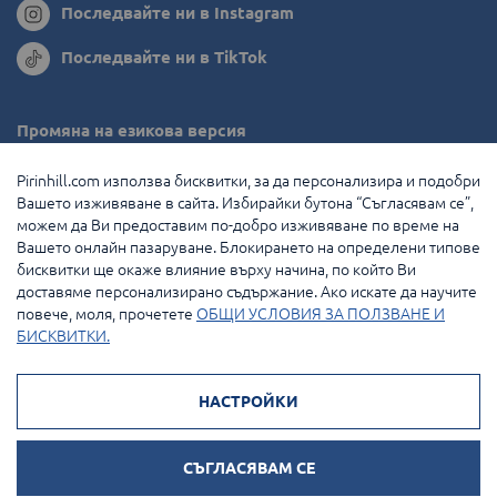
Последвайте ни в Instagram
Последвайте ни в TikTok
Промяна на езикова версия
Румъния
Pirinhill.com използва бисквитки, за да персонализира и подобри
Вашето изживяване в сайта. Избирайки бутона “Съгласявам се”,
Гърция
можем да Ви предоставим по-добро изживяване по време на
Вашето онлайн пазаруване. Блокирането на определени типове
Нидерландия
бисквитки ще окаже влияние върху начина, по който Ви
доставяме персонализирано съдържание. Ако искате да научите
Франция
повече, моля, прочетете
ОБЩИ УСЛОВИЯ ЗА ПОЛЗВАНЕ И
БИСКВИТКИ.
© 2026 Pirin Hill Всички права запазени.
НАСТРОЙКИ
Начини на плащане:
СЪГЛАСЯВАМ СЕ
Онлайн магазин от
Stenik