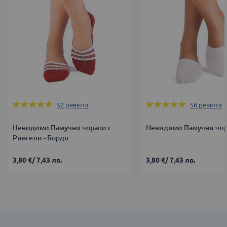
Оценка:
Оценка:
52
ревюта
56
ревюта
100%
100%
Невидими Памучни чорапи с
Невидими Памучни чора
Рингели - Бордо
3,80 €
/
7,43 лв.
3,80 €
/
7,43 лв.