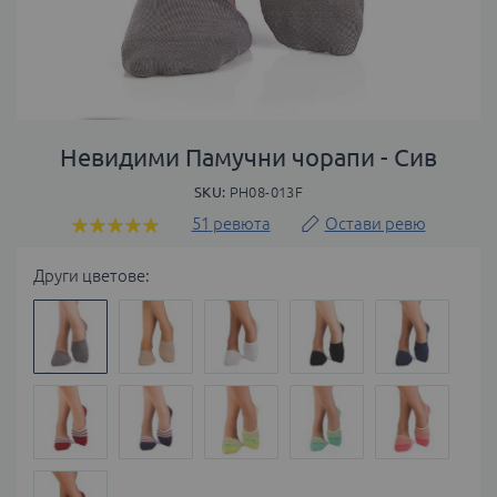
Преминете
към
Невидими Памучни чорапи - Сив
началото
SKU
PH08-013F
на
галерия
51
ревюта
Остави ревю
Оценка:
със
100
100
% of
снимки
Други цветове: