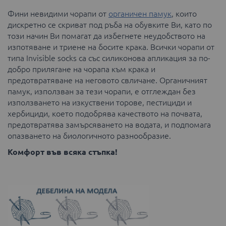
Фини невидими чорапи от
органичен памук
, които
дискретно се скриват под ръба на обувките Ви, като по
този начин Ви помагат да избегнете неудобството на
изпотяване и триене на босите крака. Всички чорапи от
типа Invisible socks са със силиконова апликация за по-
добро прилягане на чорапа към крака и
предотвратяване на неговото свличане. Органичният
памук, използван за тези чорапи, е отглеждан без
използването на изкуствени торове, пестициди и
хербициди, което подобрява качеството на почвата,
предотвратява замърсяването на водата, и подпомага
опазването на биологичното разнообразие.
Комфорт във всяка стъпка!