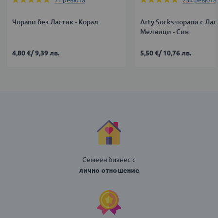
71
ревюта
254
ревюта
99%
99%
Чорапи без Ластик - Корал
Arty Socks чорапи с Лал
Мелници - Син
4,80 €
/
9,39 лв.
5,50 €
/
10,76 лв.
Семеен бизнес с
лично отношение