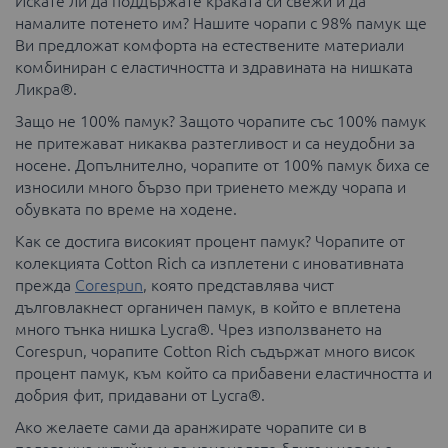
Искате ли да поддържате краката си свежи и да
намалите потенето им? Нашите чорапи с 98% памук ще
Ви предложат комфорта на естествените материали
комбиниран с еластичността и здравината на нишката
Ликра®.
Защо не 100% памук? Защото чорапите със 100% памук
не притежават никаква разтегливост и са неудобни за
носене. Допълнително, чорапите от 100% памук биха се
износили много бързо при триенето между чорапа и
обувката по време на ходене.
Как се достига високият процент памук? Чорапите от
колекцията Cotton Rich са изплетени с иновативната
преждa
Corespun
, която представлява чист
дълговлакнест органичен памук, в който е вплетена
много тънка нишка Lycra®. Чрез използването на
Corespun, чорапите Cotton Rich съдържат много висок
процент памук, към който са прибавени еластичността и
добрия фит, придавани от Lycra®.
Ако желаете сами да аранжирате чорапите си в