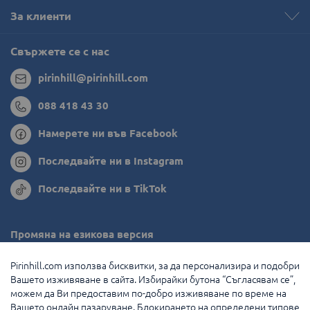
За клиенти
Свържете се с нас
pirinhill@pirinhill.com
088 418 43 30
Намерете ни във Facebook
Последвайте ни в Instagram
Последвайте ни в TikTok
Промяна на езикова версия
Румъния
Pirinhill.com използва бисквитки, за да персонализира и подобри
Вашето изживяване в сайта. Избирайки бутона “Съгласявам се”,
Гърция
можем да Ви предоставим по-добро изживяване по време на
Вашето онлайн пазаруване. Блокирането на определени типове