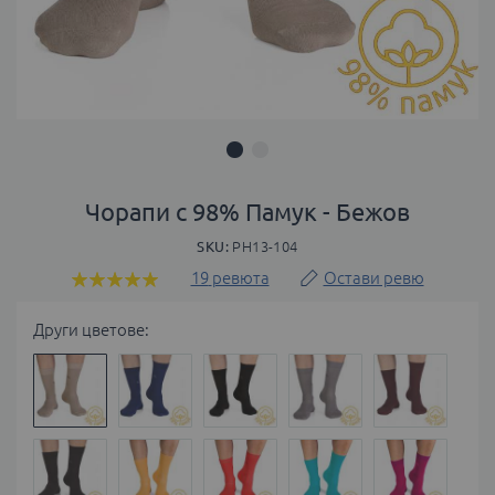
Преминете
към
Чорапи с 98% Памук - Бежов
началото
SKU
PH13-104
на
галерия
19
ревюта
Остави ревю
Оценка:
със
100
100
% of
снимки
Други цветове: