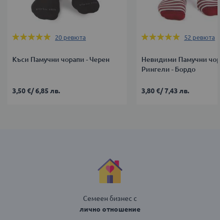
Оценка:
Оценка:
20
ревюта
52
ревюта
100%
100%
Къси Памучни чорапи - Черен
Невидими Памучни чор
Рингели - Бордо
3,50 €
/
6,85 лв.
3,80 €
/
7,43 лв.
Семеен бизнес с
лично отношение