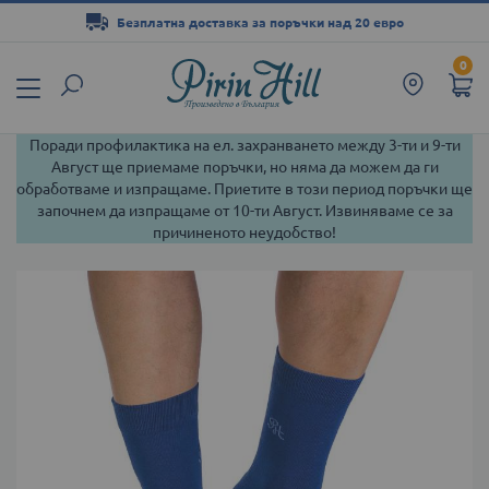
Безплатна доставка за поръчки над 20 евро
Прескачане
0
към
съдържанието
Поради профилактика на ел. захранването между 3-ти и 9-ти
Август ще приемаме поръчки, но няма да можем да ги
обработваме и изпращаме. Приетите в този период поръчки ще
започнем да изпращаме от 10-ти Август. Извиняваме се за
причиненото неудобство!
Преминете
към
края
на
галерията
на
изображенията