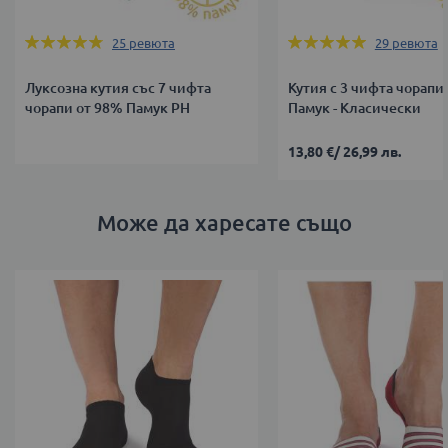
Оценка:
Оценка:
25
ревюта
29
ревюта
95%
100%
Луксозна кутия със 7 чифта
Кутия с 3 чифта чорапи
чорапи от 98% Памук PH
Памук - Класически
13,80 €
/
26,99 лв.
Може да харесате също