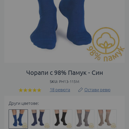
Преминете
към
Чорапи с 98% Памук - Син
началото
SKU
PH13-115M
на
галерия
18
ревюта
Остави ревю
Оценка:
със
100
100
% of
снимки
Други цветове: