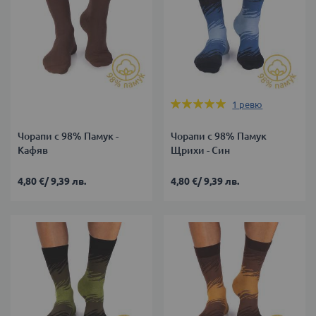
Оценка:
1
ревю
100%
Чорапи с 98% Памук -
Чорапи с 98% Памук
Кафяв
Щрихи - Син
4,80 €
/
9,39 лв.
4,80 €
/
9,39 лв.