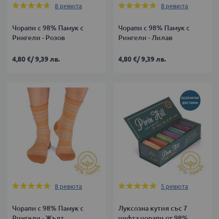
Оценка:
Оценка:
8
ревюта
8
ревюта
93%
93%
Чорапи с 98% Памук с
Чорапи с 98% Памук с
Рингели - Розов
Рингели - Лилав
4,80 €
/
9,39 лв.
4,80 €
/
9,39 лв.
Оценка:
Оценка:
8
ревюта
5
ревюта
98%
100%
Чорапи с 98% Памук с
Луксозна кутия със 7
Рингели - Жълт
чифта чорапи от 98%