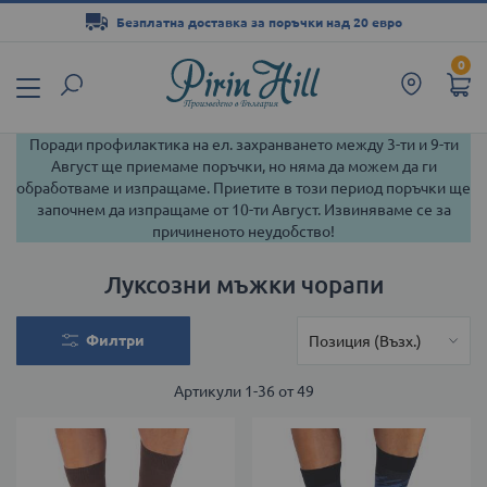
Безплатна доставка за поръчки над 20 евро
Прескачане
0
към
съдържанието
Поради профилактика на ел. захранването между 3-ти и 9-ти
Август ще приемаме поръчки, но няма да можем да ги
обработваме и изпращаме. Приетите в този период поръчки ще
започнем да изпращаме от 10-ти Август. Извиняваме се за
причиненото неудобство!
Луксозни мъжки чорапи
Филтри
Артикули
1
-
36
от
49