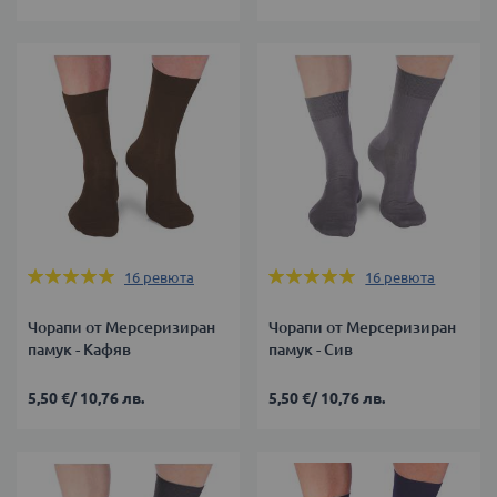
Оценка:
Оценка:
16
ревюта
16
ревюта
100%
100%
Чорапи от Мерсеризиран
Чорапи от Мерсеризиран
памук - Кафяв
памук - Сив
5,50 €
/
10,76 лв.
5,50 €
/
10,76 лв.