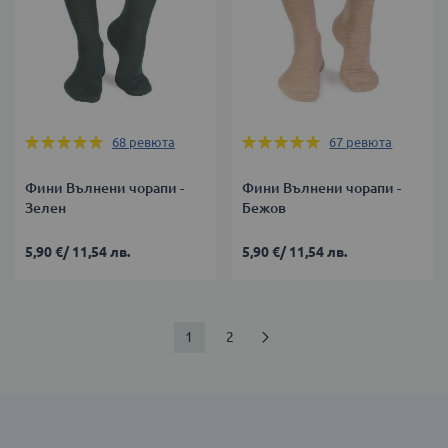
Оценка:
Оценка:
68
ревюта
67
ревюта
97%
97%
Фини Вълнени чорапи -
Фини Вълнени чорапи -
Зелен
Бежов
5,90 €
/
11,54 лв.
5,90 €
/
11,54 лв.
Страница
В
Страница
Страница
Продължи
1
2
момента
четете
страница