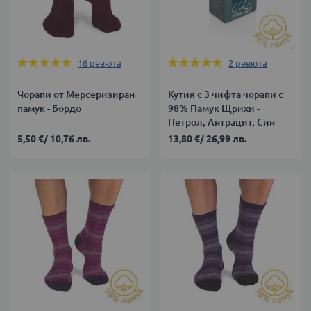
Оценка:
Оценка:
16
ревюта
2
ревюта
100%
100%
Чорапи от Мерсеризиран
Кутия с 3 чифта чорапи с
памук - Бордо
98% Памук Щрихи -
Петрол, Антрацит, Син
5,50 €
/
10,76 лв.
13,80 €
/
26,99 лв.