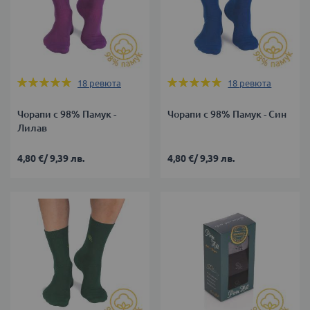
Оценка:
Оценка:
18
ревюта
18
ревюта
100%
100%
Чорапи с 98% Памук -
Чорапи с 98% Памук - Син
Лилав
4,80 €
/
9,39 лв.
4,80 €
/
9,39 лв.