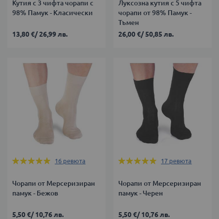
Кутия с 3 чифта чорапи с
Луксозна кутия с 5 чифта
98% Памук - Класически
чорапи от 98% Памук -
Тъмен
13,80 €
/
26,99 лв.
26,00 €
/
50,85 лв.
Оценка:
Оценка:
16
ревюта
17
ревюта
99%
100%
Чорапи от Мерсеризиран
Чорапи от Мерсеризиран
памук - Бежов
памук - Черен
5,50 €
/
10,76 лв.
5,50 €
/
10,76 лв.