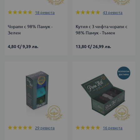
Оценка:
Оценка:
18
ревюта
43
ревюта
100%
100%
Чорапи с 98% Памук -
Кутия с 3 чифта чорапи с
Зелен
98% Памук - Тъмен
4,80 €
/
9,39 лв.
13,80 €
/
26,99 лв.
Оценка:
Оценка:
29
ревюта
16
ревюта
100%
99%