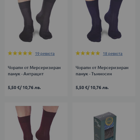
Оценка:
Оценка:
19
ревюта
18
ревюта
100%
100%
Чорапи от Мерсеризиран
Чорапи от Мерсеризиран
памук - Антрацит
памук - Тъмносин
5,50 €
/
10,76 лв.
5,50 €
/
10,76 лв.