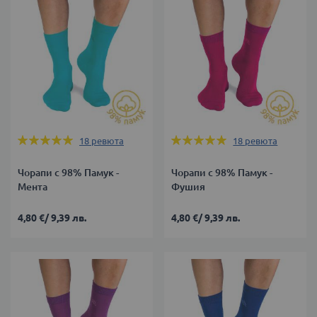
Оценка:
Оценка:
18
ревюта
18
ревюта
100%
100%
Чорапи с 98% Памук -
Чорапи с 98% Памук -
Мента
Фушия
4,80 €
/
9,39 лв.
4,80 €
/
9,39 лв.