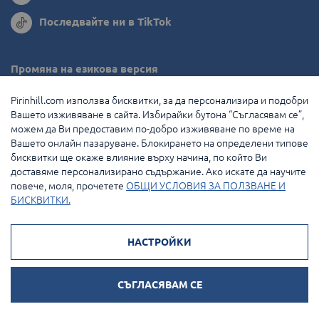
Последвайте ни в TikTok
Промяна на езикова версия
Румъния
Pirinhill.com използва бисквитки, за да персонализира и подобри
Вашето изживяване в сайта. Избирайки бутона “Съгласявам се”,
Гърция
можем да Ви предоставим по-добро изживяване по време на
Вашето онлайн пазаруване. Блокирането на определени типове
Нидерландия
бисквитки ще окаже влияние върху начина, по който Ви
доставяме персонализирано съдържание. Ако искате да научите
Франция
повече, моля, прочетете
ОБЩИ УСЛОВИЯ ЗА ПОЛЗВАНЕ И
БИСКВИТКИ.
© 2026 Pirin Hill Всички права запазени.
НАСТРОЙКИ
Начини на плащане:
СЪГЛАСЯВАМ СЕ
Онлайн магазин от
Stenik