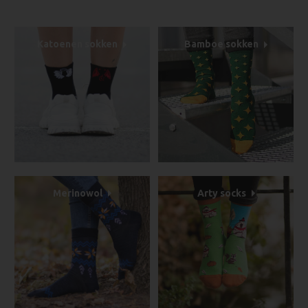
Katoenen sokken
Bamboe sokken
Merinowol
Arty socks