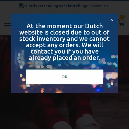
Gratis verzending voor bestellingen boven € 50
Ga
0
naar
✕
At the moment our Dutch
de
website is closed due to out of
inhoud
stock inventory and we cannot
accept any orders. We will
contact you if you have
Kerstsprookje
already placed an order.
BEKIJK
OK