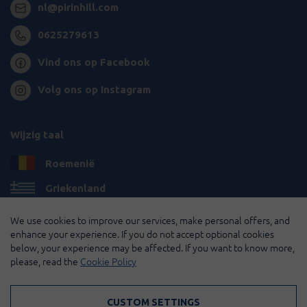
nl@pirinhill.com
0625279613
Vind ons op Facebook
Volg ons op Instagram
Wijzig taal
Roemenië
Griekenland
Bulgarije
We use cookies to improve our services, make personal offers, and
enhance your experience. If you do not accept optional cookies
Frankrijk
below, your experience may be affected. If you want to know more,
please, read the
Cookie Policy
© 2026 Pirin Hill Alle rechten voorbehouden.
CUSTOM SETTINGS
Betaalmethodes: