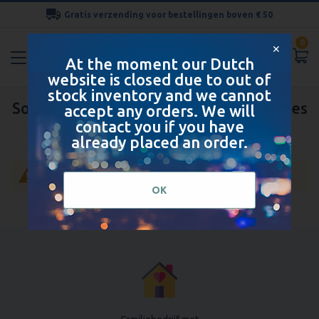
Gratis verzending voor bestellingen boven € 50
Ga
0
naar
✕
At the moment our Dutch
de
website is closed due to out of
inhoud
stock inventory and we cannot
Sokken met standaard dikte voor dames
accept any orders. We will
contact you if you have
already placed an order.
Geen producten gevonden voor deze selectie.
OK