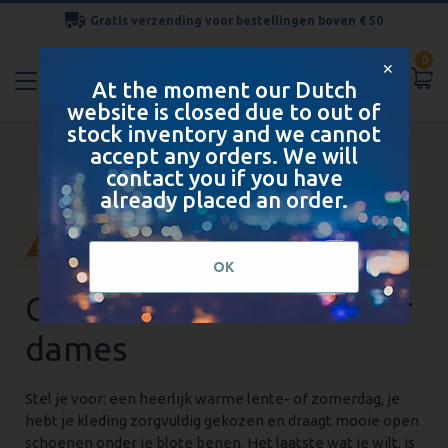
Gratis verzending voor bestellingen boven € 50
Ga
0
naar
✕
At the moment our Dutch
de
website is closed due to out of
inhoud
stock inventory and we cannot
Onzichtbare sokken voor dames
accept any orders. We will
contact you if you have
already placed an order.
Geen producten gevonden voor deze selectie.
OK
Onzichtbare sokken voor
dames
Stel je voor: een heerlijk warme lente- of zomerdag, je
hebt je kleding zorgvuldig gekozen en draagt mooie open
schoenen onder je blote benen. Het laatste wat je wilt, is