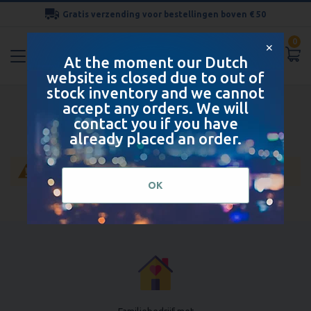
Gratis verzending voor bestellingen boven € 50
Ga
0
naar
✕
At the moment our Dutch
de
website is closed due to out of
inhoud
stock inventory and we cannot
Katoenen sokken voor heren
accept any orders. We will
contact you if you have
already placed an order.
Geen producten gevonden voor deze selectie.
OK