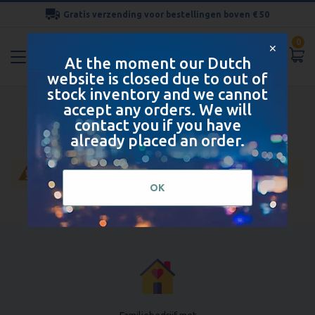
Gratis verzending voor bestellingen boven € 50
Ga
0
naar
✕
At the moment our Dutch
de
website is closed due to out of
inhoud
stock inventory and we cannot
Giftbox voor kinderen
accept any orders. We will
contact you if you have
already placed an order.
Geen producten gevonden voor deze selectie.
OK