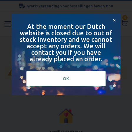
Gratis verzending voor bestellingen boven € 50
Ga
0
naar
✕
At the moment our Dutch
de
website is closed due to out of
inhoud
stock inventory and we cannot
98% katoenen sokken voor heren
accept any orders. We will
contact you if you have
already placed an order.
Geen producten gevonden voor deze selectie.
OK