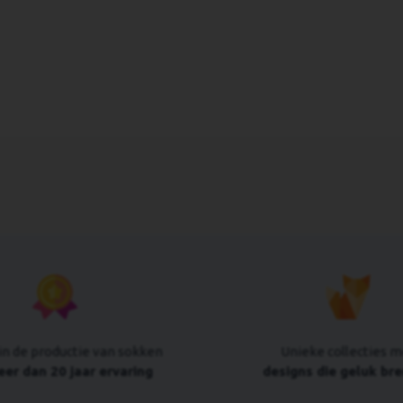
in de productie van sokken
Unieke collecties m
er dan 20 jaar ervaring
designs die geluk br