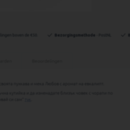
llingen boven de €50.
Bezorgingsmethode
 - PostNL
aarden
Beoordelingen
своята пухкава и мека Любов с аромат на евкалипт.
чна кутийка и да изненадате близък човек с чорапи по
овай си сам"
тук
.