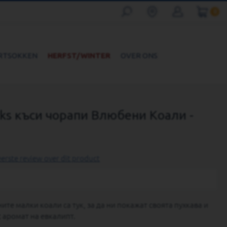
0
RTSOKKEN
HERFST/WINTER
OVER ONS
cks къси чорапи Влюбени Коали -
eerste review over dit product
те малки коали са тук, за да ни покажат своята пухкава и
 аромат на евкалипт.