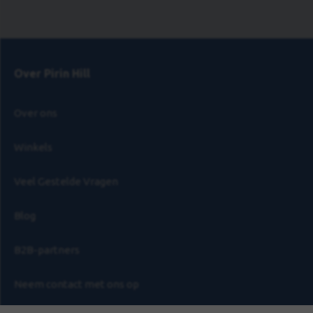
Over Pirin Hill
Over ons
Winkels
Veel Gestelde Vragen
Blog
B2B-partners
Neem contact met ons op