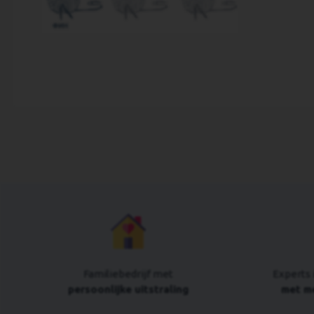
Familiebedrijf met
Experts 
persoonlijke uitstraling
met me