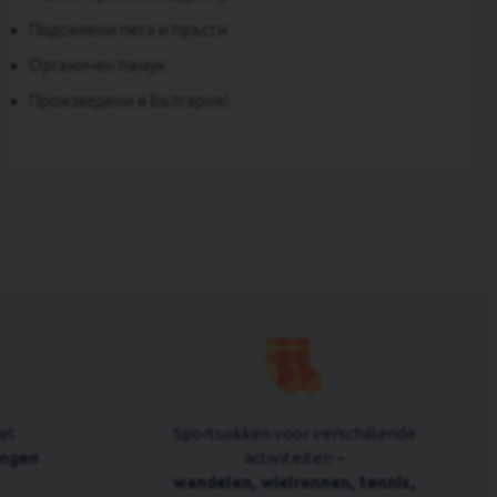
Подсилени пета и пръсти
Органичен памук
Произведени в България!
et
Sportsokken voor verschillende
engen
activiteiten –
wandelen, wielrennen, tennis,