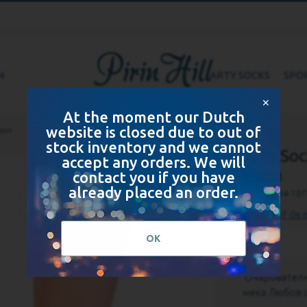
N
ARTY SOCKS
SPO
✕
At the moment our Dutch
website is closed due to out of
аки
stock inventory and we cannot
Arty So
accept any orders. We will
Каки
contact you if you have
already placed an order.
SKU
PH04-107
Schrijf de 
OK
Очарователни
мека Любов с