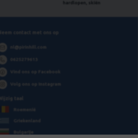
hardlopen, skiën
Neem contact met ons op
nl@pirinhill.com
0625279613
Vind ons op Facebook
Volg ons op Instagram
Wijzig taal
Roemenië
Griekenland
Bulgarije