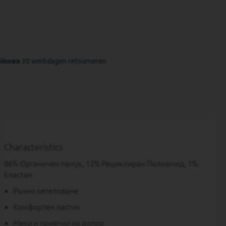
Binnen
 30 werkdagen retourneren
Characteristics
86% Органичен памук, 13% Рециклиран Полиамид, 1%
Еластан
Ръчно кетеловане
Комфортен ластик
Меки и приятни на допир