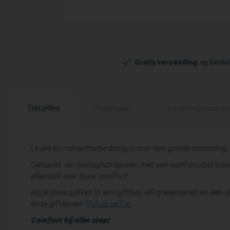
Ga
naar
het
Gratis verzending 
 op beste
begin
van
de
afbeeldingen-
gallerij
Detailles
Maattabel
Leveringsvoorw
Leuke en romantische designs voor een goede stemming.
Gemaakt van biologisch katoen met een comfortabel boord
allemaal voor jouw comfort!
Als je jouw sokken in een giftbox wil presenteren en een d
onze giftboxen ‘
Pak ze zelf in
’.
Comfort bij elke stap!