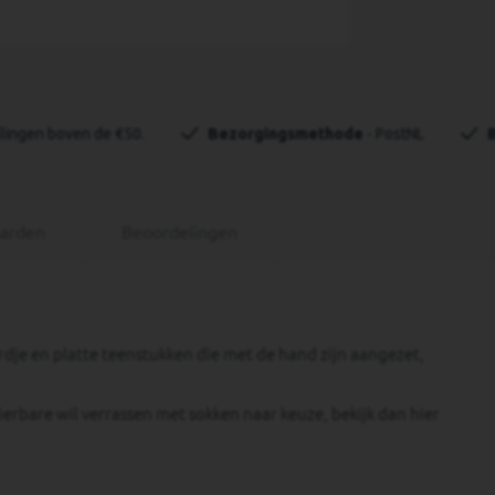
llingen boven de €50.
Bezorgingsmethode
 - PostNL
aarden
Beoordelingen
je en platte teenstukken die met de hand zijn aangezet,
ierbare wil verrassen met sokken naar keuze, bekijk dan hier