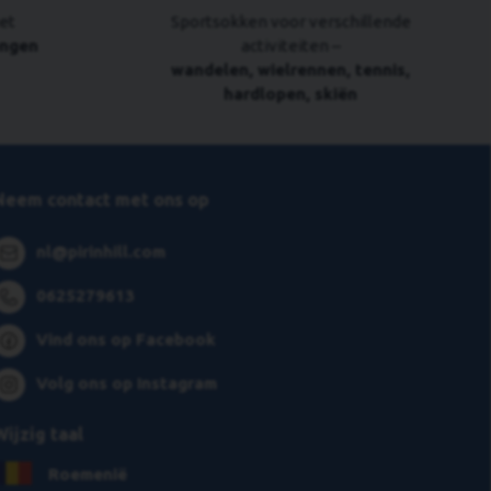
et
Sportsokken voor verschillende
engen
activiteiten –
wandelen, wielrennen, tennis,
hardlopen, skiën
Neem contact met ons op
nl@pirinhill.com
0625279613
Vind ons op Facebook
Volg ons op Instagram
Wijzig taal
Roemenië