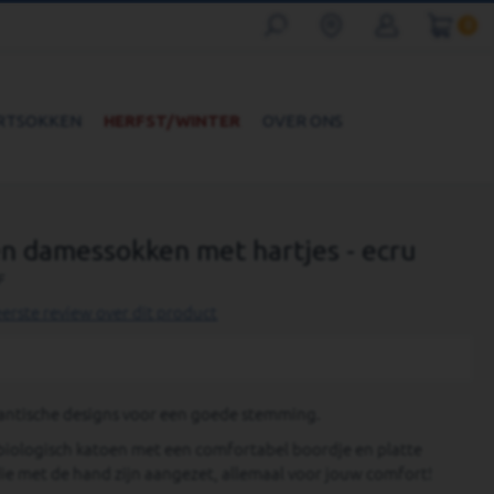
0
RTSOKKEN
HERFST/WINTER
OVER ONS
n damessokken met hartjes - ecru
F
eerste review over dit product
antische designs voor een goede stemming.
iologisch katoen met een comfortabel boordje en platte
ie met de hand zijn aangezet, allemaal voor jouw comfort!