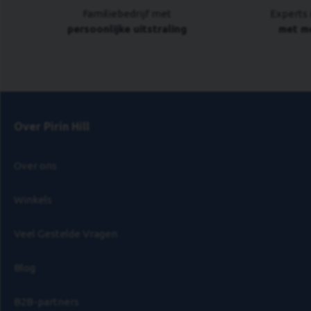
Familiebedrijf met
Experts 
persoonlijke uitstraling
met me
Over Pirin Hill
Over ons
Winkels
Veel Gestelde Vragen
Blog
B2B-partners