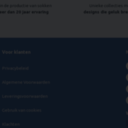
in de productie van sokken
Unieke collecties m
er dan 20 jaar ervaring
designs die geluk br
Voor klanten
Privacybeleid
Algemene Voorwaarden
Leveringsvoorwaarden
Gebruik van cookies
Klachten