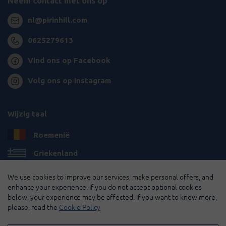
Neem contact met ons op
nl@pirinhill.com
0625279613
Vind ons op Facebook
Volg ons op Instagram
Wijzig taal
Roemenië
Griekenland
Bulgarije
We use cookies to improve our services, make personal offers, and
enhance your experience. If you do not accept optional cookies
Frankrijk
below, your experience may be affected. If you want to know more,
please, read the
Cookie Policy
© 2026 Pirin Hill Alle rechten voorbehouden.