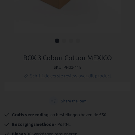
Ga
naar
BOX 3 Colour Cotton MEXICO
het
SKU
PH32-118
begin
van
Schrijf de eerste review over dit product
de
afbeeldingen-
gallerij
Share the item
Gratis verzending 
 op bestellingen boven de €50.
Bezorgingsmethode
 - PostNL
Binnen
 30 werkdagen retourneren