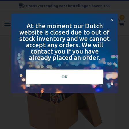
Gratis verzending voor bestellingen boven € 50
Ga
0
naar
✕
At the moment our Dutch
de
website is closed due to out of
inhoud
stock inventory and we cannot
Ga
accept any orders. We will
naar
contact you if you have
het
already placed an order.
einde
van
de
OK
afbeeldingen-
gallerij