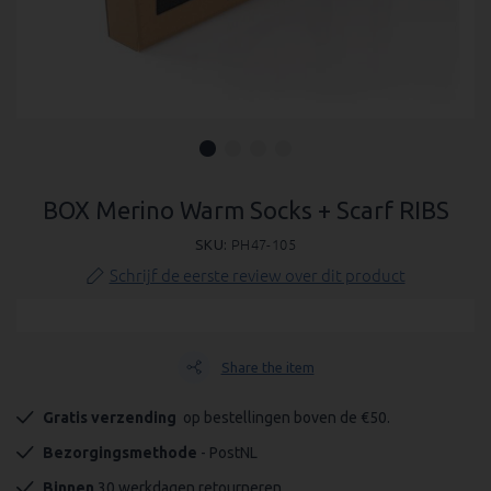
Ga
naar
BOX Merino Warm Socks + Scarf RIBS
het
SKU
PH47-105
begin
van
Schrijf de eerste review over dit product
de
afbeeldingen-
gallerij
Share the item
Gratis verzending 
 op bestellingen boven de €50.
Bezorgingsmethode
 - PostNL
Binnen
 30 werkdagen retourneren