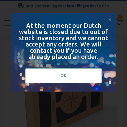
Gratis verzending voor bestellingen boven € 50
Ga
0
naar
✕
At the moment our Dutch
de
website is closed due to out of
inhoud
stock inventory and we cannot
Ga
accept any orders. We will
naar
contact you if you have
het
already placed an order.
einde
van
de
OK
afbeeldingen-
gallerij