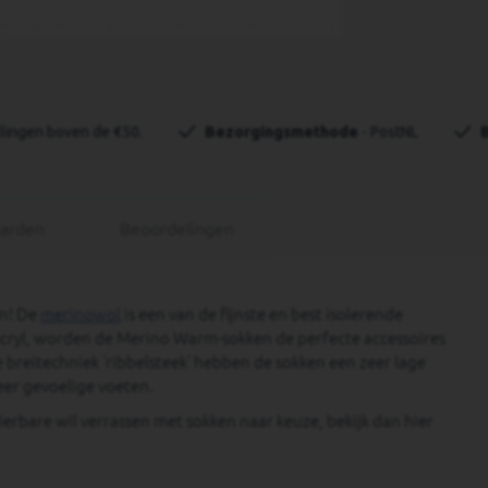
llingen boven de €50.
Bezorgingsmethode
 - PostNL
aarden
Beoordelingen
en! De
merinowol
is een van de fijnste en best isolerende
cryl, worden de Merino Warm-sokken de perfecte accessoires
 breitechniek ‘ribbelsteek’ hebben de sokken een zeer lage
eer gevoelige voeten.
ierbare wil verrassen met sokken naar keuze, bekijk dan hier