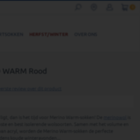
0
RTSOKKEN
HERFST/WINTER
OVER ONS
 WARM Rood
eerste review over dit product
 ligt, dan is het tijd voor Merino Warm-sokken! De
merinowol
is
jnste en best isolerende wolsoorten. Samen met het volume en
van acryl, worden de Merino Warm-sokken de perfecte
ijdens koude winteravonden...