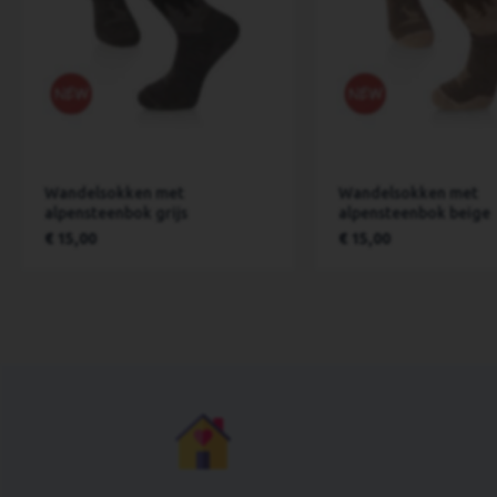
Wandelsokken met
Wandelsokken met
alpensteenbok grijs
alpensteenbok beige
€ 15,00
€ 15,00