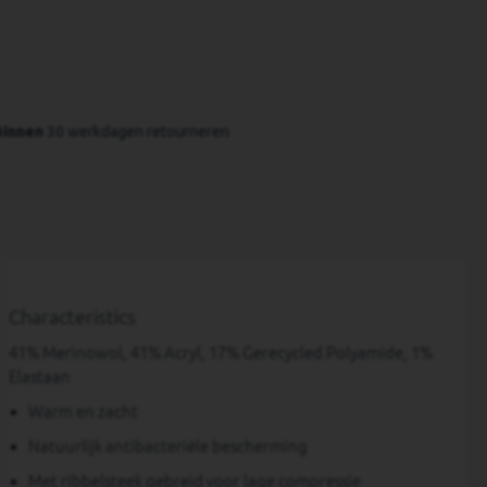
Binnen
 30 werkdagen retourneren
Characteristics
41% Merinowol, 41% Acryl, 17% Gerecycled Polyamide, 1%
Elastaan
Warm en zacht
Natuurlijk antibacteriële bescherming
Met ribbelsteek gebreid voor lage compressie