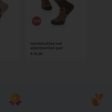
Wandelsokken met
alpensteenbok geel
€ 15,00