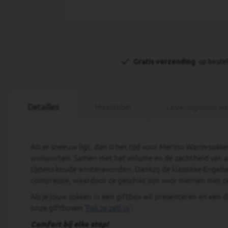
Ga
naar
het
Gratis verzending 
 op beste
begin
van
de
afbeeldingen-
gallerij
Detailles
Maattabel
Leveringsvoorw
Als er sneeuw ligt, dan is het tijd voor Merino Warm-sokk
wolsoorten. Samen met het volume en de zachtheid van a
tijdens koude winteravonden. Dankzij de klassieke Engelse
compressie, waardoor ze geschikt zijn voor mensen met z
Als je jouw sokken in een giftbox wil presenteren en een d
onze giftboxen ‘
Pak ze zelf in
’.
Comfort bij elke stap!