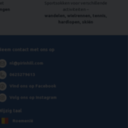
et
Sportsokken voor verschillende
engen
activiteiten –
wandelen, wielrennen, tennis,
hardlopen, skiën
Neem contact met ons op
nl@pirinhill.com
0625279613
Vind ons op Facebook
Volg ons op Instagram
Wijzig taal
Roemenië