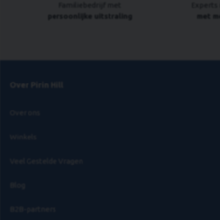
Familiebedrijf met
Experts 
persoonlijke uitstraling
met me
Over Pirin Hill
Over ons
Winkels
Veel Gestelde Vragen
Blog
B2B-partners