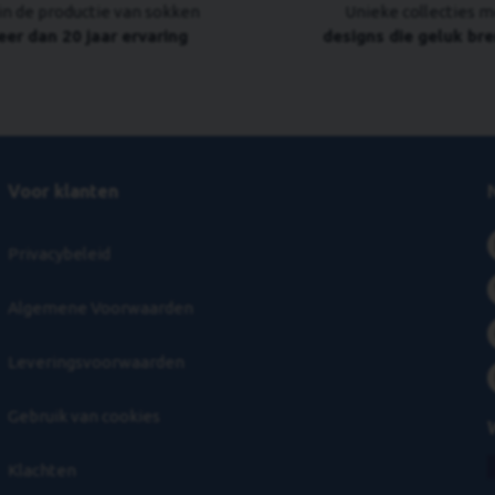
in de productie van sokken
Unieke collecties m
er dan 20 jaar ervaring
designs die geluk br
Voor klanten
Privacybeleid
Algemene Voorwaarden
Leveringsvoorwaarden
Gebruik van cookies
Klachten