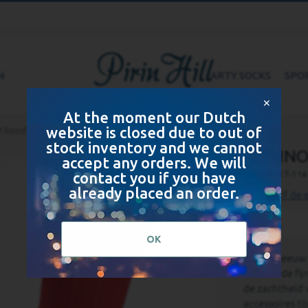
N
ARTY SOCKS
SPO
✕
At the moment our Dutch
website is closed due to out of
 Rood
stock inventory and we cannot
MERINO
accept any orders. We will
contact you if you have
SKU
PH17-114
already placed an order.
Schrijf de 
OK
Als er sneeuw
een van de fi
de zachtheid 
accessoires t