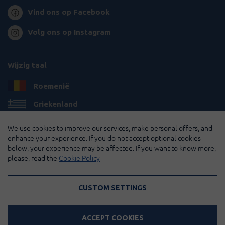
Vind ons op Facebook
Volg ons op Instagram
Wijzig taal
Roemenië
Griekenland
Bulgarije
We use cookies to improve our services, make personal offers, and
enhance your experience. If you do not accept optional cookies
Frankrijk
below, your experience may be affected. If you want to know more,
please, read the
Cookie Policy
© 2026 Pirin Hill Alle rechten voorbehouden.
CUSTOM SETTINGS
Betaalmethodes:
ACCEPT COOKIES