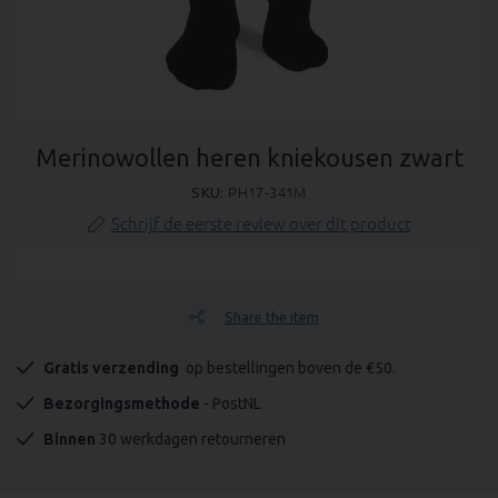
Ga
naar
Merinowollen heren kniekousen zwart
het
SKU
PH17-341M
begin
van
Schrijf de eerste review over dit product
de
afbeeldingen-
gallerij
Share the item
Gratis verzending 
 op bestellingen boven de €50.
Bezorgingsmethode
 - PostNL
Binnen
 30 werkdagen retourneren