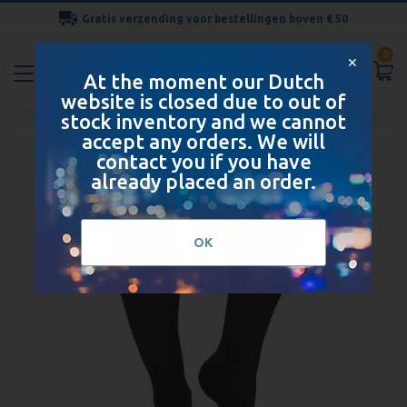
Gratis verzending voor bestellingen boven € 50
Ga
0
naar
✕
At the moment our Dutch
de
website is closed due to out of
inhoud
stock inventory and we cannot
Ga
accept any orders. We will
naar
contact you if you have
het
already placed an order.
einde
van
de
OK
afbeeldingen-
gallerij