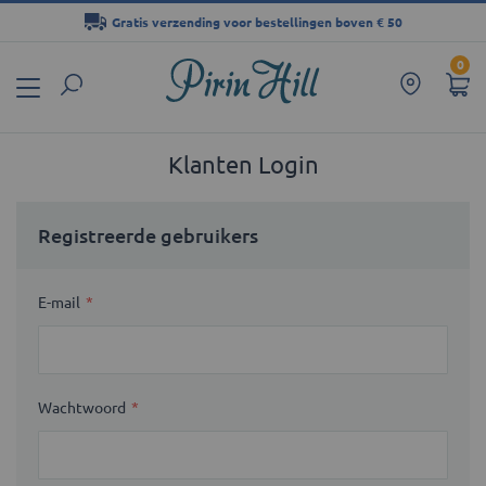
Gratis verzending voor bestellingen boven € 50
Ga
0
naar
de
inhoud
Klanten Login
Registreerde gebruikers
E-mail
Wachtwoord