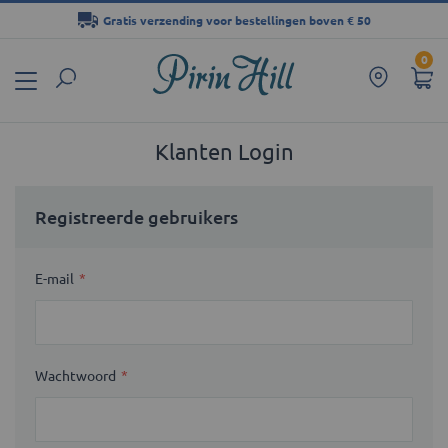
Gratis verzending voor bestellingen boven € 50
Ga
0
naar
de
inhoud
Klanten Login
Registreerde gebruikers
E-mail
Wachtwoord